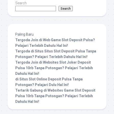
Search
Search
Paling Baru
Tergoda Join di Web Game Slot Deposit Pulsa?
Pelajari Terlebih Dahulu Hal Ini!
Tergoda di Situs Situs Slot Deposit Pulsa Tanpa
Potongan? Pelajari Terlebih Dahulu Hal Ini!
Tergoda Join di Websites Slot Joker Deposit
Pulsa 10rb Tanpa Potongan? Pelajari Terlebih
Dahulu Hal Ini!
di Situs Slot Online Deposit Pulsa Tanpa
Potongan? Pelajari Dulu Hal Ini!
Tertarik Gabung di Websites Game Slot Deposit
Pulsa 10rb Tanpa Potongan? Pelajari Terlebih
Dahulu Hal Ini!