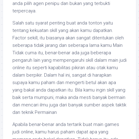
anda pilih agen penipu dan bukan yang terbukti
terpercaya.
Salah satu syarat penting buat anda tonton yaitu
tentang kekuatan skill yang akan kamu dapatkan.
Factor sekill, itu biasanya akan sangat ditentukan oleh
seberapa tidak jarang dan seberapa lama kamu Main
Tidak cuma itu, benar-benar ada juga beberapa
pengaruh lain yang mempengaruhi skill dalam main judi
online itu seperti kapabilitas pikiran atau otak kamu
dalam berpikir. Dalam hal ini, sangat di harapkan
supaya kamu paham dan mengerti betul akan apa
yang bakal anda dapatkan itu. Bila kamu ingin skill yang
baik serta mumpuni, maka anda mesti banyak bermain
dan mencari ilmu juga dari banyak sumber aspek taktik
dan teknik Permainan
Apabila benar-benar anda tertarik buat main games
judi online, kamu harus paham dapat apa yang