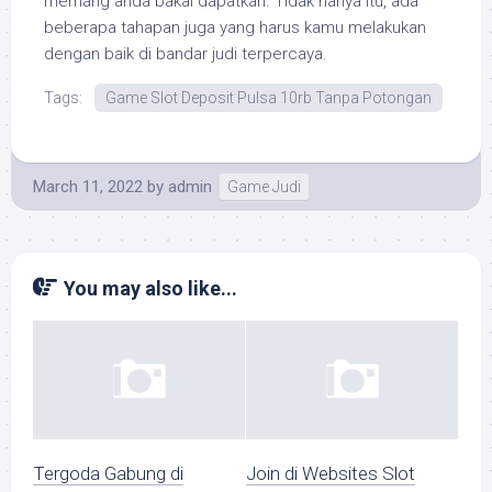
memang anda bakal dapatkan. Tidak hanya itu, ada
beberapa tahapan juga yang harus kamu melakukan
dengan baik di bandar judi terpercaya.
Tags:
Game Slot Deposit Pulsa 10rb Tanpa Potongan
March 11, 2022
by
admin
Game Judi
You may also like...
Tergoda Gabung di
Join di Websites Slot