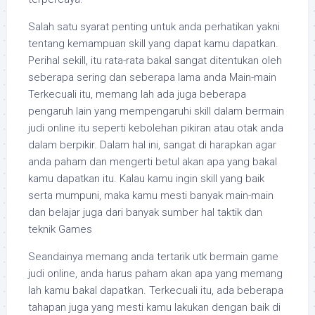
Salah satu syarat penting untuk anda perhatikan yakni
tentang kemampuan skill yang dapat kamu dapatkan.
Perihal sekill, itu rata-rata bakal sangat ditentukan oleh
seberapa sering dan seberapa lama anda Main-main
Terkecuali itu, memang lah ada juga beberapa
pengaruh lain yang mempengaruhi skill dalam bermain
judi online itu seperti kebolehan pikiran atau otak anda
dalam berpikir. Dalam hal ini, sangat di harapkan agar
anda paham dan mengerti betul akan apa yang bakal
kamu dapatkan itu. Kalau kamu ingin skill yang baik
serta mumpuni, maka kamu mesti banyak main-main
dan belajar juga dari banyak sumber hal taktik dan
teknik Games
Seandainya memang anda tertarik utk bermain game
judi online, anda harus paham akan apa yang memang
lah kamu bakal dapatkan. Terkecuali itu, ada beberapa
tahapan juga yang mesti kamu lakukan dengan baik di