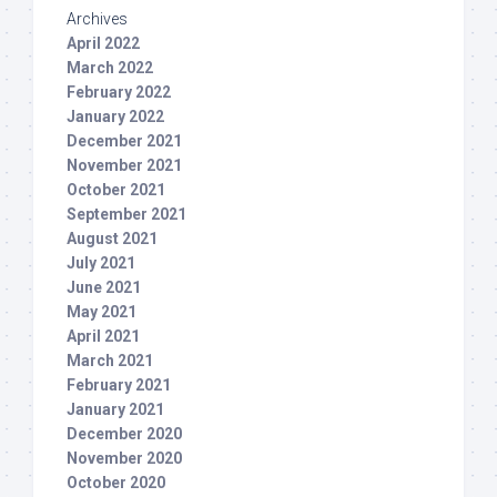
Archives
April 2022
March 2022
February 2022
January 2022
December 2021
November 2021
October 2021
September 2021
August 2021
July 2021
June 2021
May 2021
April 2021
March 2021
February 2021
January 2021
December 2020
November 2020
October 2020