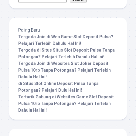
Paling Baru
Tergoda Join di Web Game Slot Deposit Pulsa?
Pelajari Terlebih Dahulu Hal Ini!
Tergoda di Situs Situs Slot Deposit Pulsa Tanpa
Potongan? Pelajari Terlebih Dahulu Hal Ini!
Tergoda Join di Websites Slot Joker Deposit
Pulsa 10rb Tanpa Potongan? Pelajari Terlebih
Dahulu Hal Ini!
di Situs Slot Online Deposit Pulsa Tanpa
Potongan? Pelajari Dulu Hal Ini!
Tertarik Gabung di Websites Game Slot Deposit
Pulsa 10rb Tanpa Potongan? Pelajari Terlebih
Dahulu Hal Ini!