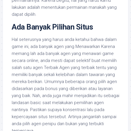
permainannya. Karena begitu, hal yang harus kamu
lakukan adalah menentukan permainan manakah yang
dapat dipilih.
Ada Banyak Pilihan Situs
Hal seterusnya yang harus anda ketahui bahwa dalam
game ini, ada banyak agen yang Menawarkan Karena
memang lah ada banyak agen yang menawari game
secara online, anda mesti dapat selektif buat memilih
salah satu agen Terbaik Agen yang terbaik tentu yang
memiliki banyak sekali kelebihan dalam tawaran yang
mereka berikan. Umumnya beberapa orang pilih agen
didasarkan pada bonus yang diberikan atau layanan
yang baik. Nah, anda juga mahir menjadikan itu sebagai
landasan basic saat melakukan pemilihan agen
nantinya. Pastikan supaya konsentrasi lalu pada
kepercayaan situs tersebut. Artinya janganlah sampai
anda pilih agen penipu dan bukan yang terbukti
terpercaya.