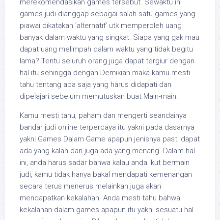
merekomendasikan games tersebut. Sewaktu ini
games judi dianggap sebagai salah satu games yang
piawai dikatakan ‘alternatif’ utk memperoleh uang
banyak dalam waktu yang singkat. Siapa yang gak mau
dapat uang melimpah dalam waktu yang tidak begitu
lama? Tentu seluruh orang juga dapat tergiur dengan
hal itu sehingga dengan Demikian maka kamu mesti
tahu tentang apa saja yang harus didapati dan
dipelajari sebelum memutuskan buat Main-main.
Kamu mesti tahu, paham dan mengerti seandainya
bandar judi online terpercaya itu yakni pada dasarnya
yakni Games Dalam Game apapun jenisnya pasti dapat
ada yang kalah dan juga ada yang menang. Dalam hal
ini, anda harus sadar bahwa kalau anda ikut bermain
judi, kamu tidak hanya bakal mendapati kemenangan
secara terus menerus melainkan juga akan
mendapatkan kekalahan. Anda mesti tahu bahwa
kekalahan dalam games apapun itu yakni sesuatu hal