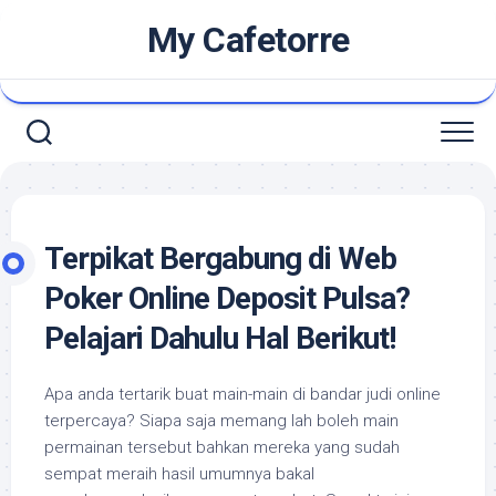
Skip
My Cafetorre
to
content
Terpikat Bergabung di Web
Poker Online Deposit Pulsa?
Pelajari Dahulu Hal Berikut!
Apa anda tertarik buat main-main di bandar judi online
terpercaya? Siapa saja memang lah boleh main
permainan tersebut bahkan mereka yang sudah
sempat meraih hasil umumnya bakal