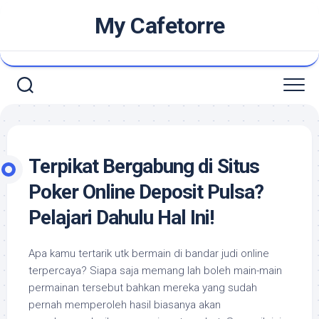
Skip
My Cafetorre
to
content
Terpikat Bergabung di Situs
Poker Online Deposit Pulsa?
Pelajari Dahulu Hal Ini!
Apa kamu tertarik utk bermain di bandar judi online
terpercaya? Siapa saja memang lah boleh main-main
permainan tersebut bahkan mereka yang sudah
pernah memperoleh hasil biasanya akan