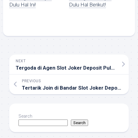
Dulu Hal Ini!
Dulu Hal Berikut!
NEXT
Tergoda di Agen Slot Joker Deposit Pulsa 5000 Tanpa Potongan? Pelajari Dulu Hal Ini!
PREVIOUS
Tertarik Join di Bandar Slot Joker Deposit Pulsa Tanpa Potongan? Pelajari Dulu Hal Berikut!
Search
Search