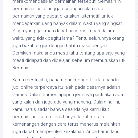
merekomendasikan permainan tersebut. Semasih ini
permainan judi dianggap sebagai salah satu
permainan yang dapat dikatakan ‘alternatif’ untuk
mendapatkan uang banyak dalam waktu yang singkat.
Siapa yang gak mau dapat uang melimpah dalam
waktu yang tidak begitu lama? Tentu seluruhnya orang
juga bakal tergiur dengan hal itu maka dengan
Demikian maka anda mesti tahu tentang apa saja yang
mesti didapati dan dipelajari sebelum memutuskan utk
Bermain.
Kamu mesti tahu, paham dan mengerti kalau bandar
judi online terpercaya itu ialah pada dasarnya adalah
Games Dalam Games apapun jenisnya pasti akan ada
yang kalah dan juga ada yang menang. Dalam hal ini,
kamu harus sadar bahwa seandainya kamu ikut
bermain judi, kamu tidak hanya dapat meraih
kemenangan dengan cara terus menerus melainkan
juga dapat memperoleh kekalahan. Anda harus tahu