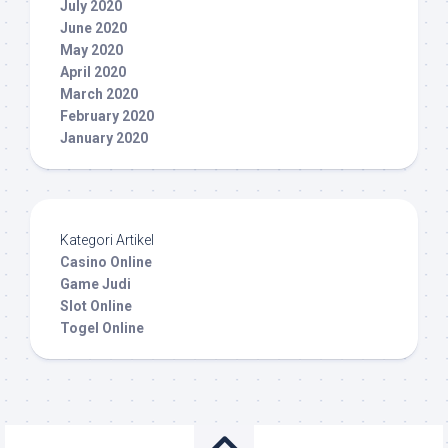
July 2020
June 2020
May 2020
April 2020
March 2020
February 2020
January 2020
Kategori Artikel
Casino Online
Game Judi
Slot Online
Togel Online