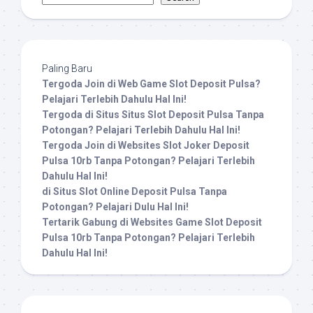
Paling Baru
Tergoda Join di Web Game Slot Deposit Pulsa?
Pelajari Terlebih Dahulu Hal Ini!
Tergoda di Situs Situs Slot Deposit Pulsa Tanpa
Potongan? Pelajari Terlebih Dahulu Hal Ini!
Tergoda Join di Websites Slot Joker Deposit
Pulsa 10rb Tanpa Potongan? Pelajari Terlebih
Dahulu Hal Ini!
di Situs Slot Online Deposit Pulsa Tanpa
Potongan? Pelajari Dulu Hal Ini!
Tertarik Gabung di Websites Game Slot Deposit
Pulsa 10rb Tanpa Potongan? Pelajari Terlebih
Dahulu Hal Ini!