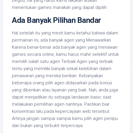
begitu, hal yang harus kamu lakukan adalah
menentukan games manakah yang dapat dipilih.
Ada Banyak Pilihan Bandar
Hal setelah itu yang mesti kamu ketahui bahwa dalam
permainan ini, ada banyak agen yang Menawarkan
Karena benar-benar ada banyak agen yang menawari
games secara online, kamu harus mahir selektif untuk
memilih salah satu agen Terbaik Agen yang terbaik
tentu yang memiliki banyak sekali kelebihan dalam
penawaran yang mereka berikan. Kebanyakan
beberapa orang pilih agen didasarkan pada bonus
yang diberikan atau layanan yang baik. Nah, anda juga
dapat menjadikan itu sebagai landasan basic saat
melakukan pemilihan agen nantinya. Pastikan biar
konsentrasi lalu pada kepercayaan web tersebut.
Artinya jangan sampai sampai kamu pilih agen penipu
dan bukan yang terbukti terpercaya.