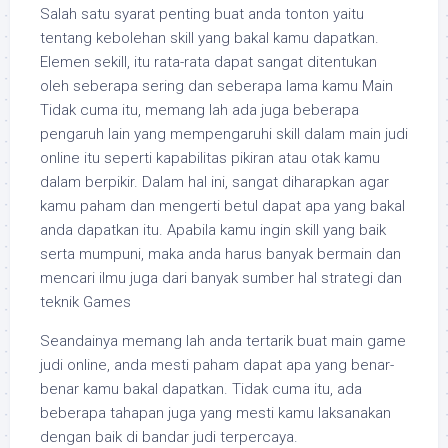
Salah satu syarat penting buat anda tonton yaitu
tentang kebolehan skill yang bakal kamu dapatkan.
Elemen sekill, itu rata-rata dapat sangat ditentukan
oleh seberapa sering dan seberapa lama kamu Main
Tidak cuma itu, memang lah ada juga beberapa
pengaruh lain yang mempengaruhi skill dalam main judi
online itu seperti kapabilitas pikiran atau otak kamu
dalam berpikir. Dalam hal ini, sangat diharapkan agar
kamu paham dan mengerti betul dapat apa yang bakal
anda dapatkan itu. Apabila kamu ingin skill yang baik
serta mumpuni, maka anda harus banyak bermain dan
mencari ilmu juga dari banyak sumber hal strategi dan
teknik Games
Seandainya memang lah anda tertarik buat main game
judi online, anda mesti paham dapat apa yang benar-
benar kamu bakal dapatkan. Tidak cuma itu, ada
beberapa tahapan juga yang mesti kamu laksanakan
dengan baik di bandar judi terpercaya.