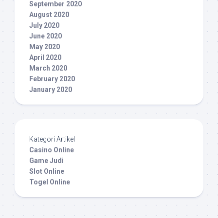
September 2020
August 2020
July 2020
June 2020
May 2020
April 2020
March 2020
February 2020
January 2020
Kategori Artikel
Casino Online
Game Judi
Slot Online
Togel Online