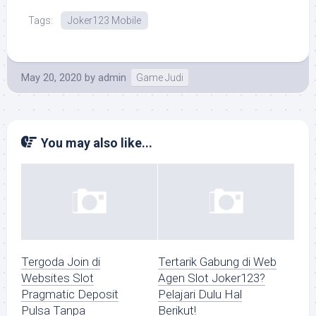
Tags:
Joker123 Mobile
May 20, 2020
by
admin
Game Judi
You may also like...
Tergoda Join di
Tertarik Gabung di Web
Websites Slot
Agen Slot Joker123?
Pragmatic Deposit
Pelajari Dulu Hal
Pulsa Tanpa
Berikut!