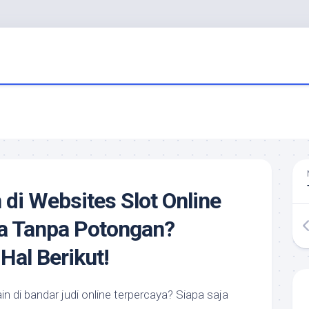
 di Websites Slot Online
sa Tanpa Potongan?
 Hal Berikut!
in di bandar judi online terpercaya? Siapa saja