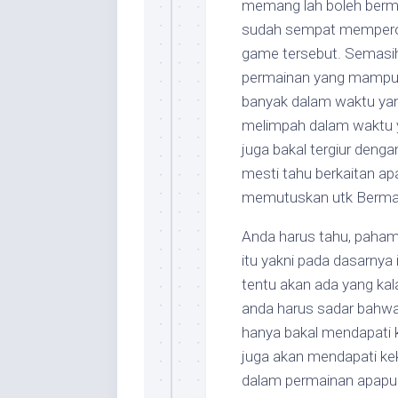
memang lah boleh berm
sudah sempat memperol
game tersebut. Semasih 
permainan yang mampu d
banyak dalam waktu yan
melimpah dalam waktu y
juga bakal tergiur deng
mesti tahu berkaitan apa
memutuskan utk Berma
Anda harus tahu, paham 
itu yakni pada dasarny
tentu akan ada yang kal
anda harus sadar bahwa j
hanya bakal mendapati
juga akan mendapati ke
dalam permainan apapun 