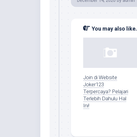
December 14, 2020
by
admin
You may also like.
Join di Website
Joker123
Terpercaya? Pelajari
Terlebih Dahulu Hal
Ini!