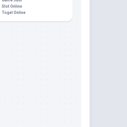
Game Judi
Slot Online
Togel Online