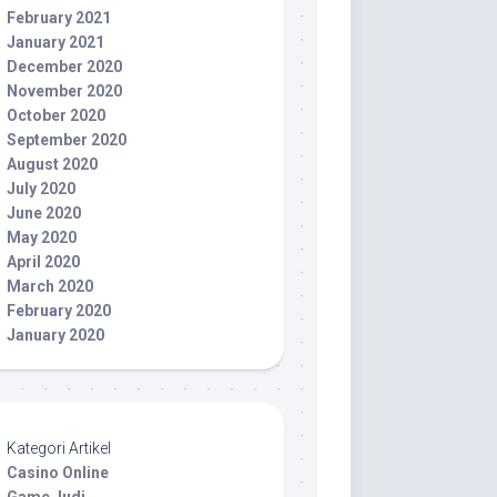
February 2021
January 2021
December 2020
November 2020
October 2020
September 2020
August 2020
July 2020
June 2020
May 2020
April 2020
March 2020
February 2020
January 2020
Kategori Artikel
Casino Online