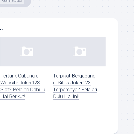
Game Judi
..
Tertarik Gabung di
Terpikat Bergabung
Website Joker123
di Situs Joker123
Slot? Pelajari Dahulu
Terpercaya? Pelajari
Hal Berikut!
Dulu Hal Ini!