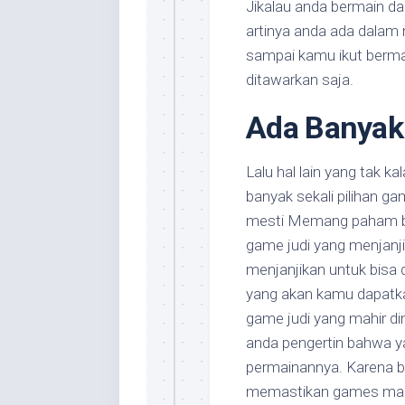
Jikalau anda bermain d
artinya anda ada dalam
sampai kamu ikut berma
ditawarkan saja.
Ada Banyak
Lalu hal lain yang tak k
banyak sekali pilihan ga
mesti Memang paham be
game judi yang menjanji
menjanjikan untuk bisa 
yang akan kamu dapatk
game judi yang mahir d
anda pengertin bahwa y
permainannya. Karena be
memastikan games manak