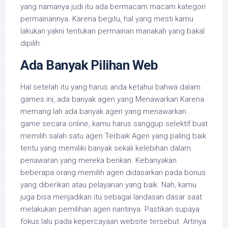
yang namanya judi itu ada bermacam macam kategori
permainannya. Karena begitu, hal yang mesti kamu
lakukan yakni tentukan permainan manakah yang bakal
dipilih.
Ada Banyak Pilihan Web
Hal setelah itu yang harus anda ketahui bahwa dalam
games ini, ada banyak agen yang Menawarkan Karena
memang lah ada banyak agen yang menawarkan
game secara online, kamu harus sanggup selektif buat
memilih salah satu agen Terbaik Agen yang paling baik
tentu yang memiliki banyak sekali kelebihan dalam
penawaran yang mereka berikan. Kebanyakan
beberapa orang memilih agen didasarkan pada bonus
yang diberikan atau pelayanan yang baik. Nah, kamu
juga bisa menjadikan itu sebagai landasan dasar saat
melakukan pemilihan agen nantinya. Pastikan supaya
fokus lalu pada kepercayaan website tersebut. Artinya