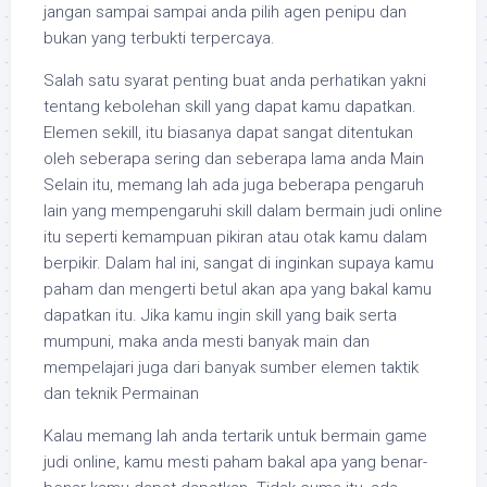
jangan sampai sampai anda pilih agen penipu dan
bukan yang terbukti terpercaya.
Salah satu syarat penting buat anda perhatikan yakni
tentang kebolehan skill yang dapat kamu dapatkan.
Elemen sekill, itu biasanya dapat sangat ditentukan
oleh seberapa sering dan seberapa lama anda Main
Selain itu, memang lah ada juga beberapa pengaruh
lain yang mempengaruhi skill dalam bermain judi online
itu seperti kemampuan pikiran atau otak kamu dalam
berpikir. Dalam hal ini, sangat di inginkan supaya kamu
paham dan mengerti betul akan apa yang bakal kamu
dapatkan itu. Jika kamu ingin skill yang baik serta
mumpuni, maka anda mesti banyak main dan
mempelajari juga dari banyak sumber elemen taktik
dan teknik Permainan
Kalau memang lah anda tertarik untuk bermain game
judi online, kamu mesti paham bakal apa yang benar-