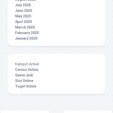
July 2020
June 2020
May 2020
April 2020
March 2020
February 2020
January 2020
Kategori Artikel
Casino Online
Game Judi
Slot Online
Togel Online