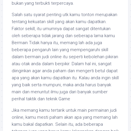
bukan yang terbukti terpercaya.
Salah satu syarat penting utk kamu tonton merupakan
tentang kekuatan skill yang akan kamu dapatkan.
Faktor sekill, itu umumnya dapat sangat ditentukan
oleh seberapa tidak jarang dan seberapa lama kamu
Bermain Tidak hanya itu, memang lah ada juga
beberapa pengaruh lain yang mempengaruhi skill
dalam bermain judi online itu seperti kebolehan pikiran
atau otak anda dalam berpikir. Dalam hal ini, sangat
diinginkan agar anda paham dan mengerti betul dapat
apa yang akan kamu dapatkan itu. Kalau anda ingin skill
yang baik serta mumpuni, maka anda harus banyak
main dan menuntut ilmu juga dari banyak sumber
perihal taktik dan teknik Game
Jika memang kamu tertarik untuk main permainan judi
online, kamu mesti paham akan apa yang memang lah
kamu bakal dapatkan. Selain itu, ada beberapa