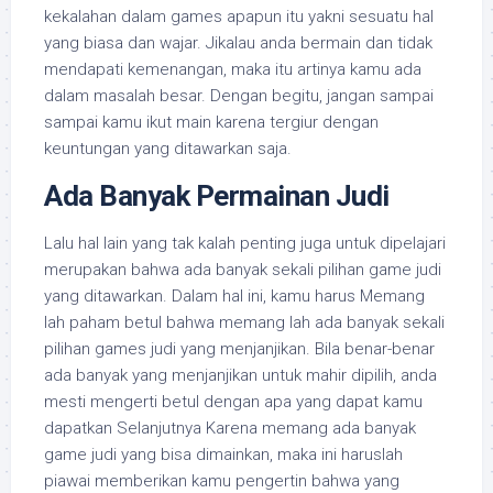
kekalahan dalam games apapun itu yakni sesuatu hal
yang biasa dan wajar. Jikalau anda bermain dan tidak
mendapati kemenangan, maka itu artinya kamu ada
dalam masalah besar. Dengan begitu, jangan sampai
sampai kamu ikut main karena tergiur dengan
keuntungan yang ditawarkan saja.
Ada Banyak Permainan Judi
Lalu hal lain yang tak kalah penting juga untuk dipelajari
merupakan bahwa ada banyak sekali pilihan game judi
yang ditawarkan. Dalam hal ini, kamu harus Memang
lah paham betul bahwa memang lah ada banyak sekali
pilihan games judi yang menjanjikan. Bila benar-benar
ada banyak yang menjanjikan untuk mahir dipilih, anda
mesti mengerti betul dengan apa yang dapat kamu
dapatkan Selanjutnya Karena memang ada banyak
game judi yang bisa dimainkan, maka ini haruslah
piawai memberikan kamu pengertin bahwa yang