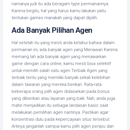
namanya judi itu ada beragam type permainannya.
Karena begitu, hal yang harus kamu lakukan yaitu
tentukan games manakah yang dapat dipilih.
Ada Banyak Pilihan Agen
Hal setelah itu yang mesti anda ketahui bahwa dalam
permainan ini, ada banyak agen yang Menawari Karena
memang lah ada banyak agen yang menawarkan
game dengan cara online, kamu mesti bisa selektif
untuk memilih salah satu agen Terbaik Agen yang
terbaik tentu yang memiliki banyak sekali kelebihan
dalam tawaran yang mereka berikan. Rata-rata
beberapa orang pilih agen didasarkan pada bonus
yang diberikan atau layanan yang baik. Nah, anda juga
mahir menjadikan itu sebagai landasan basic saat
melakukan pemilihan agen nantinya. Pastikan agar
konsentrasi dulu pada kepercayaan situs tersebut.
Artinya janganlah sampai kamu pilih agen penipu dan