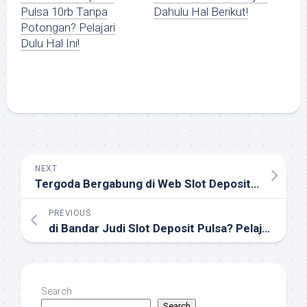
Pulsa 10rb Tanpa
Dahulu Hal Berikut!
Potongan? Pelajari
Dulu Hal Ini!
NEXT
Tergoda Bergabung di Web Slot Deposit Pulsa? Pelajari Dahulu Hal Berikut!
PREVIOUS
di Bandar Judi Slot Deposit Pulsa? Pelajari Dahulu Hal Berikut!
Search
Search