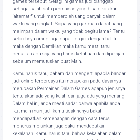
games tersebut. Selagi ini games judi dianggap
sebagai salah satu permainan yang bisa dikatakan
‘alternatif’ untuk memperoleh uang banyak dalam
waktu yang singkat. Siapa yang gak mau dapat uang
melimpah dalam waktu yang tidak begitu lama? Tentu
seluruhnya orang juga dapat tergiur dengan hal itu
maka dengan Demikian maka kamu mesti tahu
berkaitan apa saja yang harus ketahuan dan dipelajari
sebelum memutuskan buat Main.
Kamu harus tahu, paham dan mengerti apabila bandar
judi online terpercaya itu merupakan pada dasarnya
merupakan Permainan Dalam Games apapun jenisnya
tentu akan ada yang kalah dan juga ada yang menang.
Dalam hal ini, anda mesti sadar bahwa apabila anda
ikut main-main judi, kamu tidak hanya bakal
mendapatkan kemenangan dengan cara terus
menerus melainkan juga bakal mendapatkan
kekalahan. Kamu harus tahu bahwa kekalahan dalam