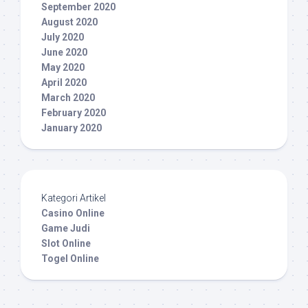
September 2020
August 2020
July 2020
June 2020
May 2020
April 2020
March 2020
February 2020
January 2020
Kategori Artikel
Casino Online
Game Judi
Slot Online
Togel Online