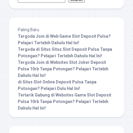
Paling Baru
Tergoda Join di Web Game Slot Deposit Pulsa?
Pelajari Terlebih Dahulu Hal Ini!
Tergoda di Situs Situs Slot Deposit Pulsa Tanpa
Potongan? Pelajari Terlebih Dahulu Hal Ini!
Tergoda Join di Websites Slot Joker Deposit
Pulsa 10rb Tanpa Potongan? Pelajari Terlebih
Dahulu Hal Ini!
di Situs Slot Online Deposit Pulsa Tanpa
Potongan? Pelajari Dulu Hal Ini!
Tertarik Gabung di Websites Game Slot Deposit
Pulsa 10rb Tanpa Potongan? Pelajari Terlebih
Dahulu Hal Ini!