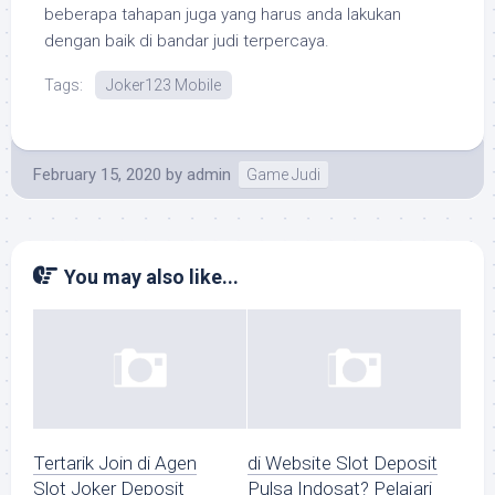
beberapa tahapan juga yang harus anda lakukan
dengan baik di bandar judi terpercaya.
Tags:
Joker123 Mobile
February 15, 2020
by
admin
Game Judi
You may also like...
Tertarik Join di Agen
di Website Slot Deposit
Slot Joker Deposit
Pulsa Indosat? Pelajari