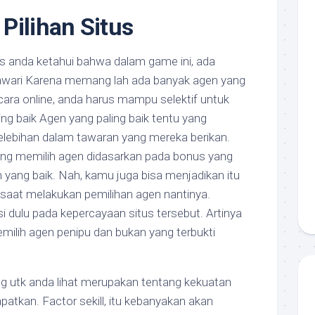
Pilihan Situs
s anda ketahui bahwa dalam game ini, ada
wari Karena memang lah ada banyak agen yang
a online, anda harus mampu selektif untuk
ling baik Agen yang paling baik tentu yang
kelebihan dalam tawaran yang mereka berikan.
g memilih agen didasarkan pada bonus yang
n yang baik. Nah, kamu juga bisa menjadikan itu
 saat melakukan pemilihan agen nantinya.
i dulu pada kepercayaan situs tersebut. Artinya
ilih agen penipu dan bukan yang terbukti
ng utk anda lihat merupakan tentang kekuatan
patkan. Factor sekill, itu kebanyakan akan