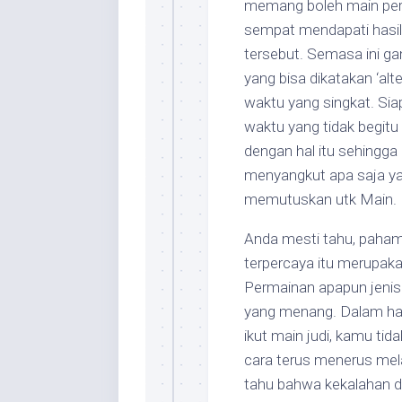
memang boleh main per
sempat mendapati hasi
tersebut. Semasa ini ga
yang bisa dikatakan ‘al
waktu yang singkat. Si
waktu yang tidak begitu
dengan hal itu sehingg
menyangkut apa saja ya
memutuskan utk Main.
Anda mesti tahu, paham 
terpercaya itu merupa
Permainan apapun jenis
yang menang. Dalam hal
ikut main judi, kamu t
cara terus menerus mel
tahu bahwa kekalahan d