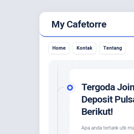
Skip
My Cafetorre
to
content
Home
Kontak
Tentang
Tergoda Join
Deposit Puls
Berikut!
Apa anda tertarik utk ma