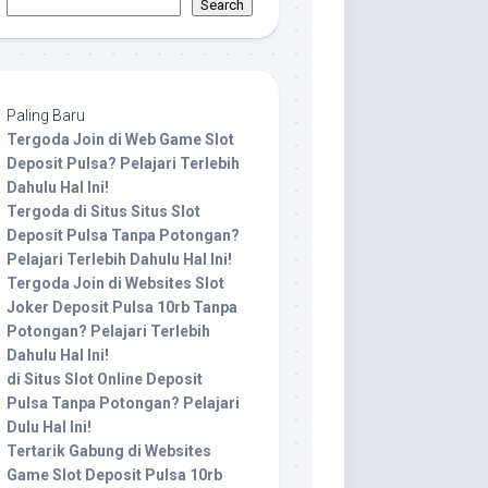
Search
Paling Baru
Tergoda Join di Web Game Slot
Deposit Pulsa? Pelajari Terlebih
Dahulu Hal Ini!
Tergoda di Situs Situs Slot
Deposit Pulsa Tanpa Potongan?
Pelajari Terlebih Dahulu Hal Ini!
Tergoda Join di Websites Slot
Joker Deposit Pulsa 10rb Tanpa
Potongan? Pelajari Terlebih
Dahulu Hal Ini!
di Situs Slot Online Deposit
Pulsa Tanpa Potongan? Pelajari
Dulu Hal Ini!
Tertarik Gabung di Websites
Game Slot Deposit Pulsa 10rb