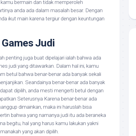
la kamu bermain dan tidak memperoleh
rtinya anda ada dalam masalah besar. Dengan
nda ikut main karena tergiur dengan keuntungan
 Games Judi
lah penting juga buat dipelajari ialah bahwa ada
mes judi yang ditawarkan. Dalam hal ini, kamu
 betul bahwa benar-benar ada banyak sekali
menjanjikan. Seandainya benar-benar ada banyak
dapat dipilih, anda mesti mengerti betul dengan
patkan Seterusnya Karena benar-benar ada
anggup dimainkan, maka ini haruslah bisa
tin bahwa yang namanya judi itu ada beraneka
na begitu, hal yang harus kamu lakukan yakni
anakah yang akan dipilih.