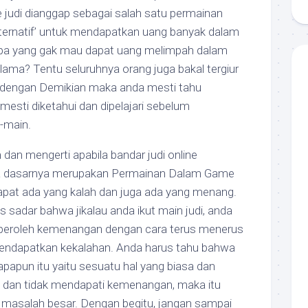
me judi dianggap sebagai salah satu permainan
lternatif’ untuk mendapatkan uang banyak dalam
apa yang gak mau dapat uang melimpah dalam
 lama? Tentu seluruhnya orang juga bakal tergiur
a dengan Demikian maka anda mesti tahu
mesti diketahui dan dipelajari sebelum
-main.
dan mengerti apabila bandar judi online
ada dasarnya merupakan Permainan Dalam Game
apat ada yang kalah dan juga ada yang menang.
s sadar bahwa jikalau anda ikut main judi, anda
peroleh kemenangan dengan cara terus menerus
endapatkan kekalahan. Anda harus tahu bahwa
apun itu yaitu sesuatu hal yang biasa dan
n dan tidak mendapati kemenangan, maka itu
 masalah besar. Dengan begitu, jangan sampai