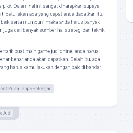
pikir. Dalam hal ini, sangat diharapkan supaya
i betul akan apa yang dapat anda dapatkan itu.
ang baik serta mumpuni, maka anda harus banyak
 juga dari banyak sumber hal strategi dan teknik
rtarik buat main game judi online, anda harus
nar-benar anda akan dapatkan. Selain itu, ada
yang harus kamu lakukan dengan baik di bandar
posit Pulsa Tanpa Potongan
 Judi