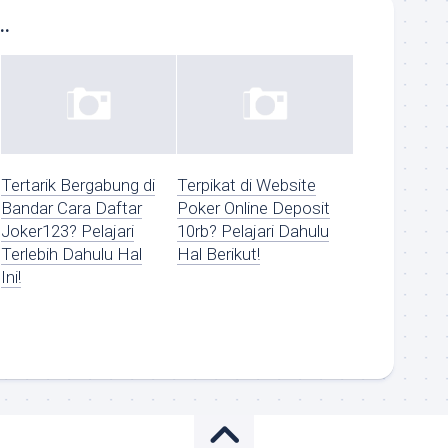
..
Tertarik Bergabung di
Terpikat di Website
Bandar Cara Daftar
Poker Online Deposit
Joker123? Pelajari
10rb? Pelajari Dahulu
Terlebih Dahulu Hal
Hal Berikut!
Ini!