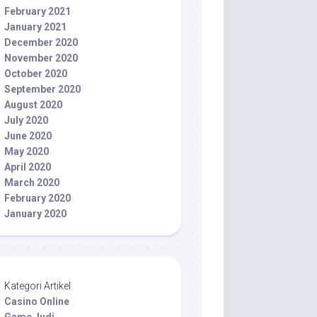
February 2021
January 2021
December 2020
November 2020
October 2020
September 2020
August 2020
July 2020
June 2020
May 2020
April 2020
March 2020
February 2020
January 2020
Kategori Artikel
Casino Online