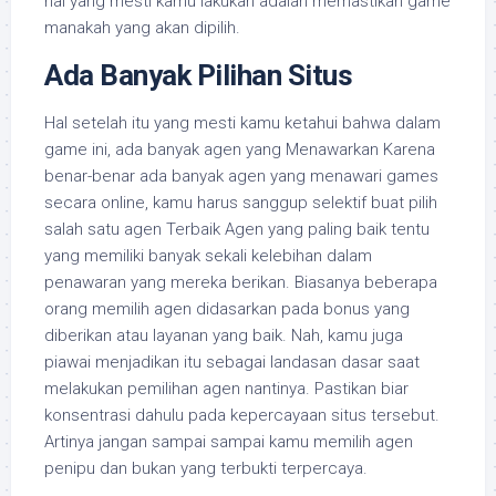
hal yang mesti kamu lakukan adalah memastikan game
manakah yang akan dipilih.
Ada Banyak Pilihan Situs
Hal setelah itu yang mesti kamu ketahui bahwa dalam
game ini, ada banyak agen yang Menawarkan Karena
benar-benar ada banyak agen yang menawari games
secara online, kamu harus sanggup selektif buat pilih
salah satu agen Terbaik Agen yang paling baik tentu
yang memiliki banyak sekali kelebihan dalam
penawaran yang mereka berikan. Biasanya beberapa
orang memilih agen didasarkan pada bonus yang
diberikan atau layanan yang baik. Nah, kamu juga
piawai menjadikan itu sebagai landasan dasar saat
melakukan pemilihan agen nantinya. Pastikan biar
konsentrasi dahulu pada kepercayaan situs tersebut.
Artinya jangan sampai sampai kamu memilih agen
penipu dan bukan yang terbukti terpercaya.