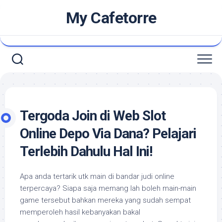
Skip
My Cafetorre
to
content
Tergoda Join di Web Slot
Online Depo Via Dana? Pelajari
Terlebih Dahulu Hal Ini!
Apa anda tertarik utk main di bandar judi online
terpercaya? Siapa saja memang lah boleh main-main
game tersebut bahkan mereka yang sudah sempat
memperoleh hasil kebanyakan bakal