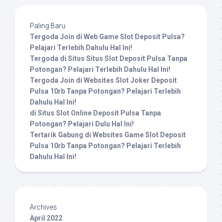
Paling Baru
Tergoda Join di Web Game Slot Deposit Pulsa?
Pelajari Terlebih Dahulu Hal Ini!
Tergoda di Situs Situs Slot Deposit Pulsa Tanpa
Potongan? Pelajari Terlebih Dahulu Hal Ini!
Tergoda Join di Websites Slot Joker Deposit
Pulsa 10rb Tanpa Potongan? Pelajari Terlebih
Dahulu Hal Ini!
di Situs Slot Online Deposit Pulsa Tanpa
Potongan? Pelajari Dulu Hal Ini!
Tertarik Gabung di Websites Game Slot Deposit
Pulsa 10rb Tanpa Potongan? Pelajari Terlebih
Dahulu Hal Ini!
Archives
April 2022