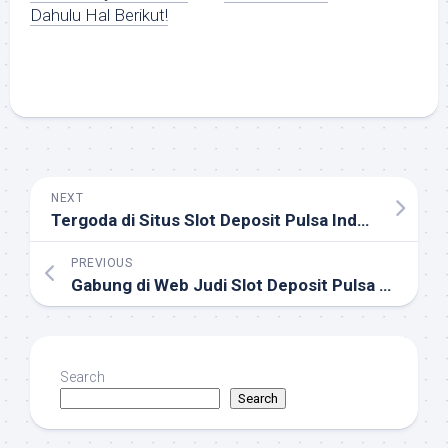
Dahulu Hal Berikut!
NEXT
Tergoda di Situs Slot Deposit Pulsa Indosat? Pelajari Dulu Hal Ini!
PREVIOUS
Gabung di Web Judi Slot Deposit Pulsa Tanpa Potongan? Pelajari Dulu Hal Berikut!
Search
Search