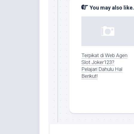
You may also like.
Terpikat di Web Agen
Slot Joker123?
Pelajari Dahulu Hal
Berikut!