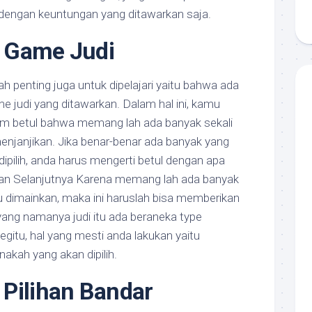
r dengan keuntungan yang ditawarkan saja.
 Game Judi
lah penting juga untuk dipelajari yaitu bahwa ada
me judi yang ditawarkan. Dalam hal ini, kamu
m betul bahwa memang lah ada banyak sekali
menjanjikan. Jika benar-benar ada banyak yang
dipilih, anda harus mengerti betul dengan apa
an Selanjutnya Karena memang lah ada banyak
dimainkan, maka ini haruslah bisa memberikan
ang namanya judi itu ada beraneka type
gitu, hal yang mesti anda lakukan yaitu
ah yang akan dipilih.
Pilihan Bandar