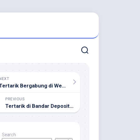
NEXT
Tertarik Bergabung di Website Joker123 Deposit Pulsa Tanpa Potongan? Pelajari Dulu Hal Ini!
PREVIOUS
Tertarik di Bandar Deposit Slot Pakai Pulsa Telkomsel? Pelajari Dulu Hal Ini!
Search