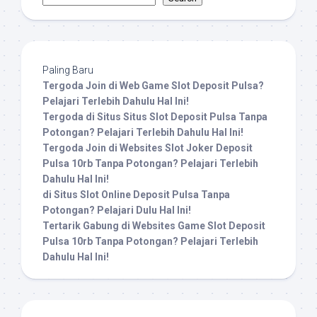
Paling Baru
Tergoda Join di Web Game Slot Deposit Pulsa?
Pelajari Terlebih Dahulu Hal Ini!
Tergoda di Situs Situs Slot Deposit Pulsa Tanpa
Potongan? Pelajari Terlebih Dahulu Hal Ini!
Tergoda Join di Websites Slot Joker Deposit
Pulsa 10rb Tanpa Potongan? Pelajari Terlebih
Dahulu Hal Ini!
di Situs Slot Online Deposit Pulsa Tanpa
Potongan? Pelajari Dulu Hal Ini!
Tertarik Gabung di Websites Game Slot Deposit
Pulsa 10rb Tanpa Potongan? Pelajari Terlebih
Dahulu Hal Ini!