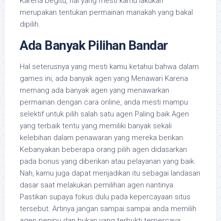
Karena begitu, hal yang mesti kamu lakukan
merupakan tentukan permainan manakah yang bakal
dipilih.
Ada Banyak Pilihan Bandar
Hal seterusnya yang mesti kamu ketahui bahwa dalam
games ini, ada banyak agen yang Menawari Karena
memang ada banyak agen yang menawarkan
permainan dengan cara online, anda mesti mampu
selektif untuk pilih salah satu agen Paling baik Agen
yang terbaik tentu yang memiliki banyak sekali
kelebihan dalam penawaran yang mereka berikan.
Kebanyakan beberapa orang pilih agen didasarkan
pada bonus yang diberikan atau pelayanan yang baik.
Nah, kamu juga dapat menjadikan itu sebagai landasan
dasar saat melakukan pemilihan agen nantinya.
Pastikan supaya fokus dulu pada kepercayaan situs
tersebut. Artinya jangan sampai sampai anda memilih
agen penipu dan bukan yang terbukti terpercaya.