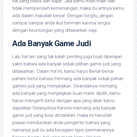
hal yang biasa dan wajar. Jika kamu main-main dan
tidak memperoleh kemenangan, maka itu artinya kamu
ada dalam masalah besar. Dengan begitu, jangan
sampai sampai anda ikut bermain karena tergiur
dengan keuntungan yang ditawarkan saja.
Ada Banyak Game Judi
Lalu hal lain yang tak kalah penting juga buat dipelajari
yakni bahwa ada banyak sekali pilihan game judi yang
ditawarkan. Dalam hal ini, kamu harus Benar-benar
paham betul bahwa memang ada banyak sekali pilihan
games judi yang menjanjikan. Seandainya memang
ada banyak yang menjanjikan buat mahir dipilih, kamu
harus mengerti betul dengan apa yang akan kamu
dapatkan Selanjutnya Karena memang ada banyak
game judi yang bisa dimainkan, maka ini haruslah
piawai memberikan anda pengertin bahwa yang
namanya judi itu ada beragam type permainannya.