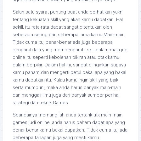
Salah satu syarat penting buat anda perhatikan yakni
tentang kekuatan skill yang akan kamu dapatkan. Hal
sekill, itu rata-rata dapat sangat ditentukan oleh
seberapa sering dan seberapa lama kamu Main-main
Tidak cuma itu, benar-benar ada juga beberapa
pengaruh lain yang mempengaruhi skill dalam main judi
online itu seperti kebolehan pikiran atau otak kamu
dalam berpikir. Dalam hal ini, sangat diinginkan supaya
kamu paham dan mengerti betul bakal apa yang bakal
kamu dapatkan itu. Kalau kamu ingin skill yang baik
serta mumpuni, maka anda harus banyak main-main
dan menggali ilmu juga dari banyak sumber perihal
strategi dan teknik Games
Seandainya memang lah anda tertarik utk main-main
games judi online, anda harus paham dapat apa yang
benar-benar kamu bakal dapatkan. Tidak cuma itu, ada
beberapa tahapan juga yang mesti kamu