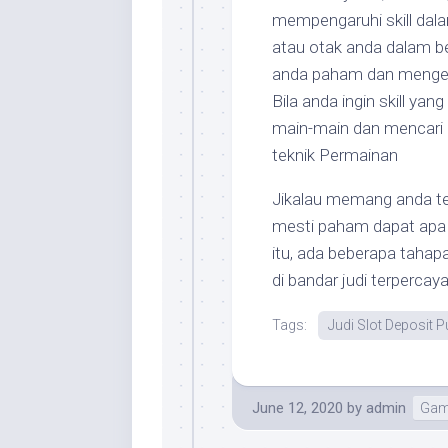
mempengaruhi skill dala
atau otak anda dalam ber
anda paham dan mengert
Bila anda ingin skill y
main-main dan mencari i
teknik Permainan
Jikalau memang anda ter
mesti paham dapat apa
itu, ada beberapa tahap
di bandar judi terpercaya
Tags:
Judi Slot Deposit P
June 12, 2020
by
admin
Gam