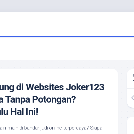
ung di Websites Joker123
sa Tanpa Potongan?
lu Hal Ini!
in-main di bandar judi online terpercaya? Siapa