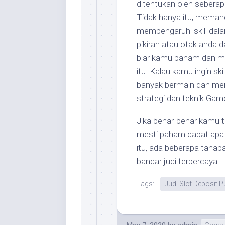
ditentukan oleh sebera
Tidak hanya itu, memang
mempengaruhi skill dala
pikiran atau otak anda d
biar kamu paham dan me
itu. Kalau kamu ingin s
banyak bermain dan men
strategi dan teknik Gam
Jika benar-benar kamu te
mesti paham dapat apa 
itu, ada beberapa tahap
bandar judi terpercaya.
Tags:
Judi Slot Deposit P