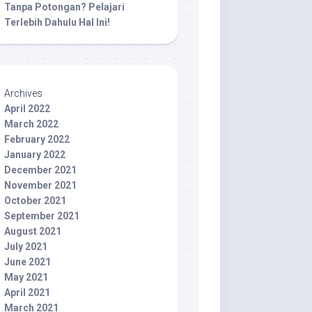
Tanpa Potongan? Pelajari
Terlebih Dahulu Hal Ini!
Archives
April 2022
March 2022
February 2022
January 2022
December 2021
November 2021
October 2021
September 2021
August 2021
July 2021
June 2021
May 2021
April 2021
March 2021