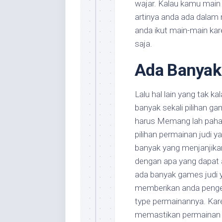
wajar. Kalau kamu main
artinya anda ada dalam
anda ikut main-main ka
saja.
Ada Banyak
Lalu hal lain yang tak k
banyak sekali pilihan ga
harus Memang lah paham
pilihan permainan judi 
banyak yang menjanjikan
dengan apa yang dapat
ada banyak games judi 
memberikan anda penger
type permainannya. Kare
memastikan permainan m