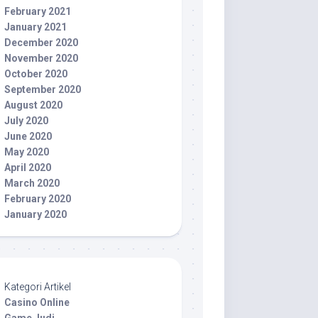
February 2021
January 2021
December 2020
November 2020
October 2020
September 2020
August 2020
July 2020
June 2020
May 2020
April 2020
March 2020
February 2020
January 2020
Kategori Artikel
Casino Online