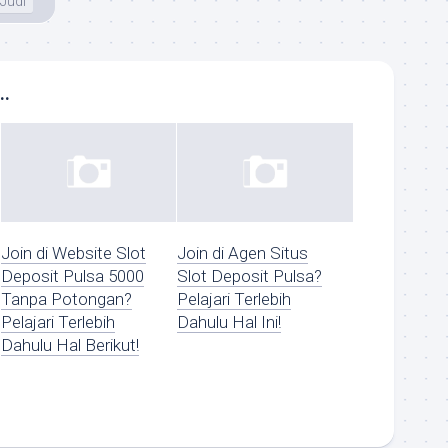
Judi
..
Join di Website Slot
Join di Agen Situs
Deposit Pulsa 5000
Slot Deposit Pulsa?
Tanpa Potongan?
Pelajari Terlebih
Pelajari Terlebih
Dahulu Hal Ini!
Dahulu Hal Berikut!