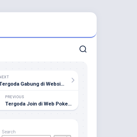
NEXT
Tergoda Gabung di Websites Joker123 Apk? Pelajari Dahulu Hal Ini!
PREVIOUS
Tergoda Join di Web Poker Online Deposit 10rb? Pelajari Terlebih Dahulu Hal Berikut!
Search