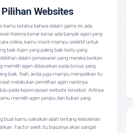
Pilihan Websites
s kamu ketahui bahwa dalam game ini, ada
wari Karena benar-benar ada banyak agen yang
ra online, kamu mesti mampu selektif untuk
ling baik Agen yang paling baik tentu yang
kelebihan dalam penawaran yang mereka berikan.
g memilih agen didasarkan pada bonus yang
yang baik. Nah, anda juga mampu menjadikan itu
 saat melakukan pemilihan agen nantinya.
ulu pada kepercayaan website tersebut. Artinya
kamu memilih agen penipu dan bukan yang
ng buat kamu saksikan ialah tentang kebolehan
atkan. Factor sekill, itu biasanya akan sangat