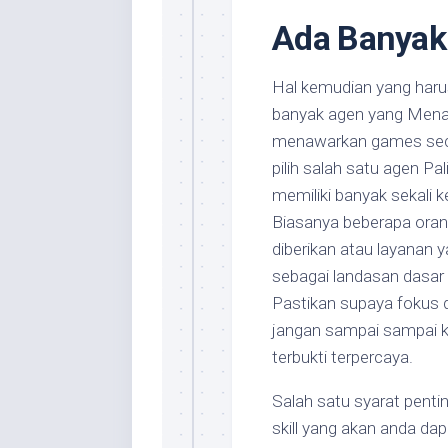
Ada Banyak 
Hal kemudian yang haru
banyak agen yang Mena
menawarkan games seca
pilih salah satu agen Pa
memiliki banyak sekali 
Biasanya beberapa oran
diberikan atau layanan 
sebagai landasan dasar
Pastikan supaya fokus d
jangan sampai sampai 
terbukti terpercaya.
Salah satu syarat penti
skill yang akan anda dap