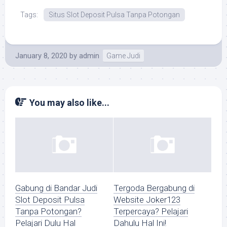
Tags:
Situs Slot Deposit Pulsa Tanpa Potongan
January 8, 2020
by
admin
Game Judi
You may also like...
Gabung di Bandar Judi
Tergoda Bergabung di
Slot Deposit Pulsa
Website Joker123
Tanpa Potongan?
Terpercaya? Pelajari
Pelajari Dulu Hal
Dahulu Hal Ini!