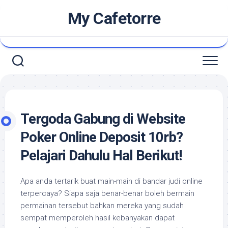
Skip
My Cafetorre
to
content
Tergoda Gabung di Website
Poker Online Deposit 10rb?
Pelajari Dahulu Hal Berikut!
Apa anda tertarik buat main-main di bandar judi online
terpercaya? Siapa saja benar-benar boleh bermain
permainan tersebut bahkan mereka yang sudah
sempat memperoleh hasil kebanyakan dapat