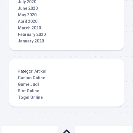
July 2020
June 2020
May 2020
April 2020
March 2020
February 2020
January 2020
Kategori Artikel
Casino Online
Game Judi
Slot Online
Togel Online