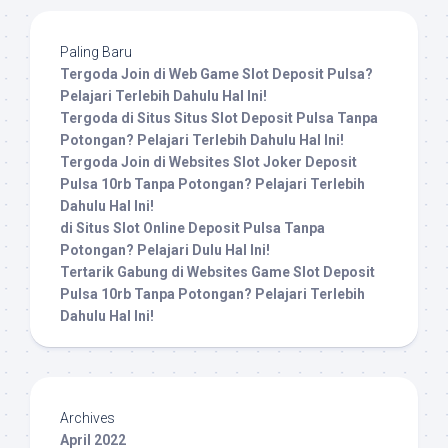
Paling Baru
Tergoda Join di Web Game Slot Deposit Pulsa?
Pelajari Terlebih Dahulu Hal Ini!
Tergoda di Situs Situs Slot Deposit Pulsa Tanpa
Potongan? Pelajari Terlebih Dahulu Hal Ini!
Tergoda Join di Websites Slot Joker Deposit
Pulsa 10rb Tanpa Potongan? Pelajari Terlebih
Dahulu Hal Ini!
di Situs Slot Online Deposit Pulsa Tanpa
Potongan? Pelajari Dulu Hal Ini!
Tertarik Gabung di Websites Game Slot Deposit
Pulsa 10rb Tanpa Potongan? Pelajari Terlebih
Dahulu Hal Ini!
Archives
April 2022