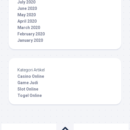
July 2020
June 2020
May 2020
April 2020
March 2020
February 2020
January 2020
Kategori Artikel
Casino Online
Game Judi
Slot Online
Togel Online