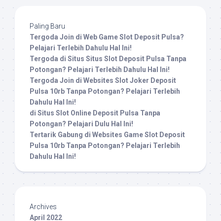
Paling Baru
Tergoda Join di Web Game Slot Deposit Pulsa?
Pelajari Terlebih Dahulu Hal Ini!
Tergoda di Situs Situs Slot Deposit Pulsa Tanpa
Potongan? Pelajari Terlebih Dahulu Hal Ini!
Tergoda Join di Websites Slot Joker Deposit
Pulsa 10rb Tanpa Potongan? Pelajari Terlebih
Dahulu Hal Ini!
di Situs Slot Online Deposit Pulsa Tanpa
Potongan? Pelajari Dulu Hal Ini!
Tertarik Gabung di Websites Game Slot Deposit
Pulsa 10rb Tanpa Potongan? Pelajari Terlebih
Dahulu Hal Ini!
Archives
April 2022