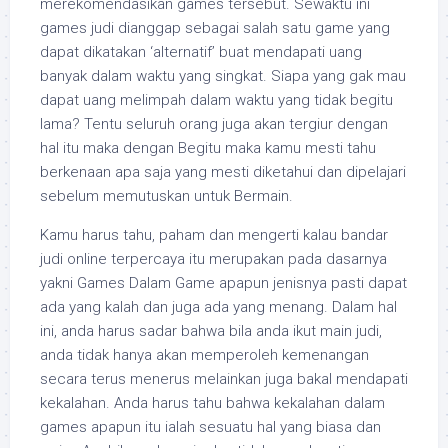
merekomendasikan games tersebut. Sewaktu ini
games judi dianggap sebagai salah satu game yang
dapat dikatakan ‘alternatif’ buat mendapati uang
banyak dalam waktu yang singkat. Siapa yang gak mau
dapat uang melimpah dalam waktu yang tidak begitu
lama? Tentu seluruh orang juga akan tergiur dengan
hal itu maka dengan Begitu maka kamu mesti tahu
berkenaan apa saja yang mesti diketahui dan dipelajari
sebelum memutuskan untuk Bermain.
Kamu harus tahu, paham dan mengerti kalau bandar
judi online terpercaya itu merupakan pada dasarnya
yakni Games Dalam Game apapun jenisnya pasti dapat
ada yang kalah dan juga ada yang menang. Dalam hal
ini, anda harus sadar bahwa bila anda ikut main judi,
anda tidak hanya akan memperoleh kemenangan
secara terus menerus melainkan juga bakal mendapati
kekalahan. Anda harus tahu bahwa kekalahan dalam
games apapun itu ialah sesuatu hal yang biasa dan