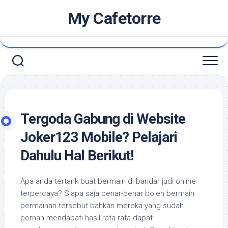
Skip
My Cafetorre
to
content
Tergoda Gabung di Website
Joker123 Mobile? Pelajari
Dahulu Hal Berikut!
Apa anda tertarik buat bermain di bandar judi online
terpercaya? Siapa saja benar-benar boleh bermain
permainan tersebut bahkan mereka yang sudah
pernah mendapati hasil rata rata dapat