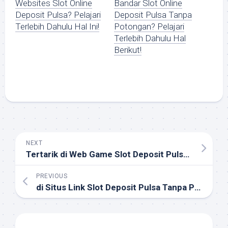
Websites Slot Online
Bandar Slot Online
Deposit Pulsa? Pelajari
Deposit Pulsa Tanpa
Terlebih Dahulu Hal Ini!
Potongan? Pelajari
Terlebih Dahulu Hal
Berikut!
NEXT
Tertarik di Web Game Slot Deposit Pulsa? Pelajari Dahulu Hal Ini!
PREVIOUS
di Situs Link Slot Deposit Pulsa Tanpa Potongan? Pelajari Dahulu Hal Ini!