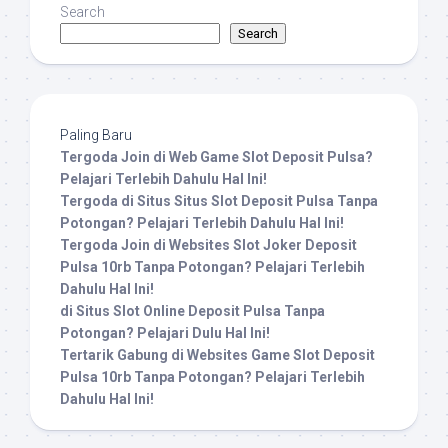
Search
Search
Paling Baru
Tergoda Join di Web Game Slot Deposit Pulsa?
Pelajari Terlebih Dahulu Hal Ini!
Tergoda di Situs Situs Slot Deposit Pulsa Tanpa
Potongan? Pelajari Terlebih Dahulu Hal Ini!
Tergoda Join di Websites Slot Joker Deposit
Pulsa 10rb Tanpa Potongan? Pelajari Terlebih
Dahulu Hal Ini!
di Situs Slot Online Deposit Pulsa Tanpa
Potongan? Pelajari Dulu Hal Ini!
Tertarik Gabung di Websites Game Slot Deposit
Pulsa 10rb Tanpa Potongan? Pelajari Terlebih
Dahulu Hal Ini!