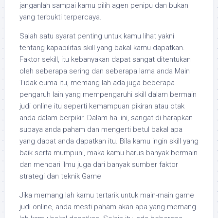
janganlah sampai kamu pilih agen penipu dan bukan
yang terbukti terpercaya.
Salah satu syarat penting untuk kamu lihat yakni
tentang kapabilitas skill yang bakal kamu dapatkan.
Faktor sekill, itu kebanyakan dapat sangat ditentukan
oleh seberapa sering dan seberapa lama anda Main
Tidak cuma itu, memang lah ada juga beberapa
pengaruh lain yang mempengaruhi skill dalam bermain
judi online itu seperti kemampuan pikiran atau otak
anda dalam berpikir. Dalam hal ini, sangat di harapkan
supaya anda paham dan mengerti betul bakal apa
yang dapat anda dapatkan itu. Bila kamu ingin skill yang
baik serta mumpuni, maka kamu harus banyak bermain
dan mencari ilmu juga dari banyak sumber faktor
strategi dan teknik Game
Jika memang lah kamu tertarik untuk main-main game
judi online, anda mesti paham akan apa yang memang