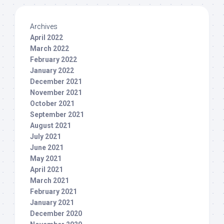
Archives
April 2022
March 2022
February 2022
January 2022
December 2021
November 2021
October 2021
September 2021
August 2021
July 2021
June 2021
May 2021
April 2021
March 2021
February 2021
January 2021
December 2020