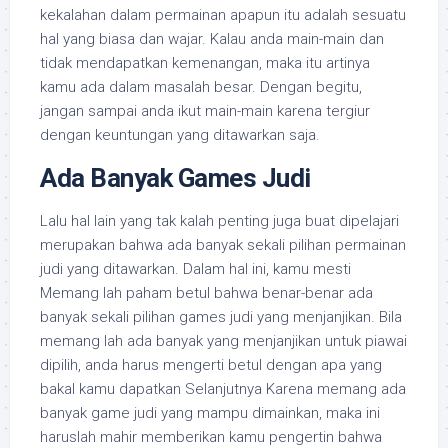
kekalahan dalam permainan apapun itu adalah sesuatu
hal yang biasa dan wajar. Kalau anda main-main dan
tidak mendapatkan kemenangan, maka itu artinya
kamu ada dalam masalah besar. Dengan begitu,
jangan sampai anda ikut main-main karena tergiur
dengan keuntungan yang ditawarkan saja.
Ada Banyak Games Judi
Lalu hal lain yang tak kalah penting juga buat dipelajari
merupakan bahwa ada banyak sekali pilihan permainan
judi yang ditawarkan. Dalam hal ini, kamu mesti
Memang lah paham betul bahwa benar-benar ada
banyak sekali pilihan games judi yang menjanjikan. Bila
memang lah ada banyak yang menjanjikan untuk piawai
dipilih, anda harus mengerti betul dengan apa yang
bakal kamu dapatkan Selanjutnya Karena memang ada
banyak game judi yang mampu dimainkan, maka ini
haruslah mahir memberikan kamu pengertin bahwa