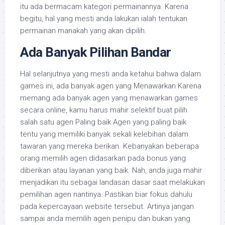
itu ada bermacam kategori permainannya. Karena
begitu, hal yang mesti anda lakukan ialah tentukan
permainan manakah yang akan dipilih.
Ada Banyak Pilihan Bandar
Hal selanjutnya yang mesti anda ketahui bahwa dalam
games ini, ada banyak agen yang Menawarkan Karena
memang ada banyak agen yang menawarkan games
secara online, kamu harus mahir selektif buat pilih
salah satu agen Paling baik Agen yang paling baik
tentu yang memiliki banyak sekali kelebihan dalam
tawaran yang mereka berikan. Kebanyakan beberapa
orang memilih agen didasarkan pada bonus yang
diberikan atau layanan yang baik. Nah, anda juga mahir
menjadikan itu sebagai landasan dasar saat melakukan
pemilihan agen nantinya. Pastikan biar fokus dahulu
pada kepercayaan website tersebut. Artinya jangan
sampai anda memilih agen penipu dan bukan yang