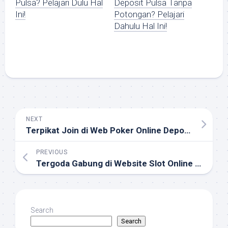
Pulsa? Pelajari Dulu Hal
Deposit Pulsa Tanpa
Ini!
Potongan? Pelajari
Dahulu Hal Ini!
NEXT
Terpikat Join di Web Poker Online Deposit 10rb? Pelajari Dahulu Hal Berikut!
PREVIOUS
Tergoda Gabung di Website Slot Online Deposit Pulsa Tanpa Potongan? Pelajari Dahulu Hal Ini!
Search
Search