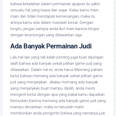
bahwa kekalahan dalam permainan apapun itu yakni
sesuatu hal yang biasa dan wajar. Kalau kamu main-
main dan tidak mendapati kemenangan, maka itu
artinya kamu ada dalam masalah besar. Dengan
begitu, jangan sampai anda ikut main karena tergiur
dengan keuntungan yang ditawarkan saja.
Ada Banyak Permainan Judi
Lalu hal lain yang tak kalah penting juga buat dipelajari
ialah bahwa ada banyak sekali pilihan game judi yang
ditawarkan. Dalam hal ini, anda harus Memang paham
betul bahwa memang ada banyak sekali pilihan game
judi yang menjanjikan. Jikalau memang ada banyak
yang menjanjikan buat mampu dipilih, anda mesti
mengerti betul dengan apa yang bakal kamu dapatkan
Kemudian Karena memang ada banyak game judi yang
mampu dimainkan, maka ini haruslah mahir
memberikan anda pengertin bahwa yang namanya judi