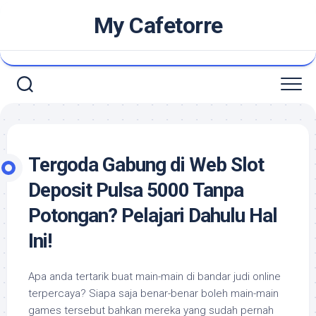
Skip
My Cafetorre
to
content
Tergoda Gabung di Web Slot
Deposit Pulsa 5000 Tanpa
Potongan? Pelajari Dahulu Hal
Ini!
Apa anda tertarik buat main-main di bandar judi online
terpercaya? Siapa saja benar-benar boleh main-main
games tersebut bahkan mereka yang sudah pernah