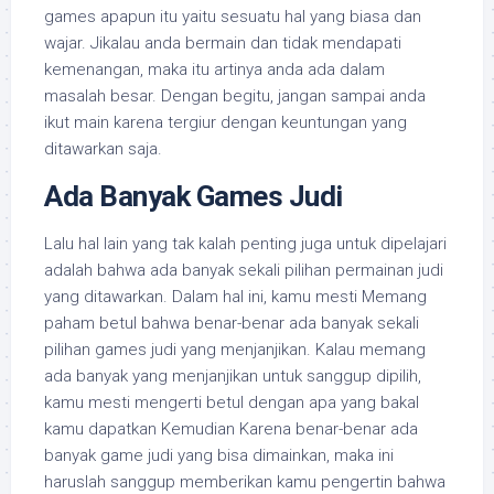
games apapun itu yaitu sesuatu hal yang biasa dan
wajar. Jikalau anda bermain dan tidak mendapati
kemenangan, maka itu artinya anda ada dalam
masalah besar. Dengan begitu, jangan sampai anda
ikut main karena tergiur dengan keuntungan yang
ditawarkan saja.
Ada Banyak Games Judi
Lalu hal lain yang tak kalah penting juga untuk dipelajari
adalah bahwa ada banyak sekali pilihan permainan judi
yang ditawarkan. Dalam hal ini, kamu mesti Memang
paham betul bahwa benar-benar ada banyak sekali
pilihan games judi yang menjanjikan. Kalau memang
ada banyak yang menjanjikan untuk sanggup dipilih,
kamu mesti mengerti betul dengan apa yang bakal
kamu dapatkan Kemudian Karena benar-benar ada
banyak game judi yang bisa dimainkan, maka ini
haruslah sanggup memberikan kamu pengertin bahwa