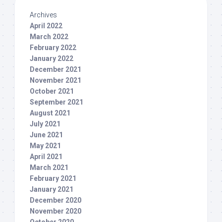
Archives
April 2022
March 2022
February 2022
January 2022
December 2021
November 2021
October 2021
September 2021
August 2021
July 2021
June 2021
May 2021
April 2021
March 2021
February 2021
January 2021
December 2020
November 2020