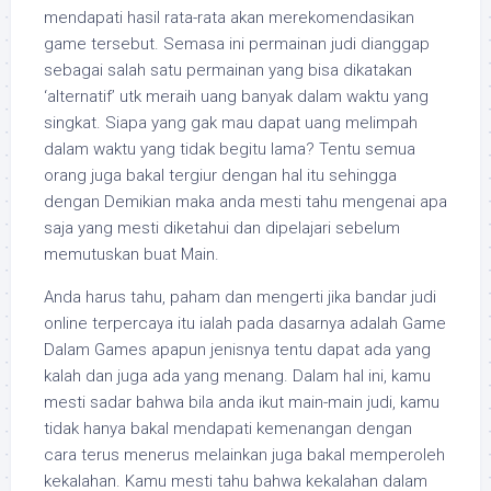
mendapati hasil rata-rata akan merekomendasikan
game tersebut. Semasa ini permainan judi dianggap
sebagai salah satu permainan yang bisa dikatakan
‘alternatif’ utk meraih uang banyak dalam waktu yang
singkat. Siapa yang gak mau dapat uang melimpah
dalam waktu yang tidak begitu lama? Tentu semua
orang juga bakal tergiur dengan hal itu sehingga
dengan Demikian maka anda mesti tahu mengenai apa
saja yang mesti diketahui dan dipelajari sebelum
memutuskan buat Main.
Anda harus tahu, paham dan mengerti jika bandar judi
online terpercaya itu ialah pada dasarnya adalah Game
Dalam Games apapun jenisnya tentu dapat ada yang
kalah dan juga ada yang menang. Dalam hal ini, kamu
mesti sadar bahwa bila anda ikut main-main judi, kamu
tidak hanya bakal mendapati kemenangan dengan
cara terus menerus melainkan juga bakal memperoleh
kekalahan. Kamu mesti tahu bahwa kekalahan dalam