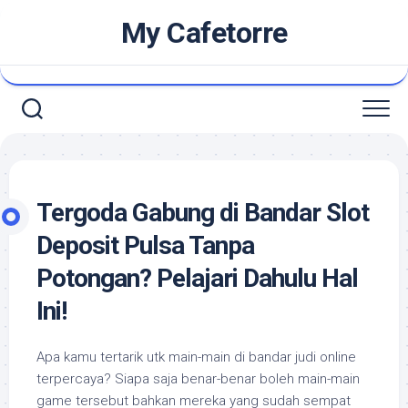
Skip
My Cafetorre
to
content
Tergoda Gabung di Bandar Slot
Deposit Pulsa Tanpa
Potongan? Pelajari Dahulu Hal
Ini!
Apa kamu tertarik utk main-main di bandar judi online
terpercaya? Siapa saja benar-benar boleh main-main
game tersebut bahkan mereka yang sudah sempat