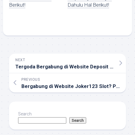
Berikut!
Dahulu Hal Berikut!
NEXT
Tergoda Bergabung di Website Deposit Pulsa Slot? Pelajari Dahulu Hal Berikut!
PREVIOUS
Bergabung di Website Joker123 Slot? Pelajari Dulu Hal Berikut!
Search
Search