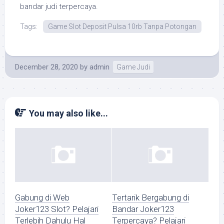
bandar judi terpercaya.
Tags:
Game Slot Deposit Pulsa 10rb Tanpa Potongan
December 28, 2020
by
admin
Game Judi
You may also like...
Gabung di Web
Tertarik Bergabung di
Joker123 Slot? Pelajari
Bandar Joker123
Terlebih Dahulu Hal
Terpercaya? Pelajari