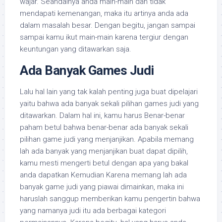
wajar. Seandainya anda main-main dan tidak
mendapati kemenangan, maka itu artinya anda ada
dalam masalah besar. Dengan begitu, jangan sampai
sampai kamu ikut main-main karena tergiur dengan
keuntungan yang ditawarkan saja.
Ada Banyak Games Judi
Lalu hal lain yang tak kalah penting juga buat dipelajari
yaitu bahwa ada banyak sekali pilihan games judi yang
ditawarkan. Dalam hal ini, kamu harus Benar-benar
paham betul bahwa benar-benar ada banyak sekali
pilihan game judi yang menjanjikan. Apabila memang
lah ada banyak yang menjanjikan buat dapat dipilih,
kamu mesti mengerti betul dengan apa yang bakal
anda dapatkan Kemudian Karena memang lah ada
banyak game judi yang piawai dimainkan, maka ini
haruslah sanggup memberikan kamu pengertin bahwa
yang namanya judi itu ada berbagai kategori