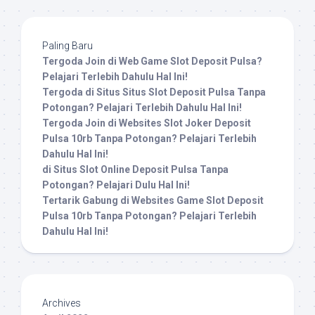
Paling Baru
Tergoda Join di Web Game Slot Deposit Pulsa?
Pelajari Terlebih Dahulu Hal Ini!
Tergoda di Situs Situs Slot Deposit Pulsa Tanpa
Potongan? Pelajari Terlebih Dahulu Hal Ini!
Tergoda Join di Websites Slot Joker Deposit
Pulsa 10rb Tanpa Potongan? Pelajari Terlebih
Dahulu Hal Ini!
di Situs Slot Online Deposit Pulsa Tanpa
Potongan? Pelajari Dulu Hal Ini!
Tertarik Gabung di Websites Game Slot Deposit
Pulsa 10rb Tanpa Potongan? Pelajari Terlebih
Dahulu Hal Ini!
Archives