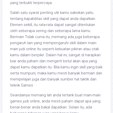
yang terbukti terpercaya.
Salah satu syarat penting utk kamu saksikan yaitu
tentang kapabilitas skill yang dapat anda dapatkan.
Elemen sekill, itu rata-rata dapat sangat ditentukan
oleh seberapa sering dan seberapa lama kamu
Bermain Tidak cuma itu, memang ada juga beberapa
pengaruh lain yang mempengaruhi skill dalam main-
main judi online itu seperti kekuatan pikiran atau otak
kamu dalam berpikir. Dalam hal ini, sangat di harapkan
biar anda paham dan mengerti betul akan apa yang
dapat kamu dapatkan itu. Bila kamu ingin skill yang baik
serta mumpuni, maka kamu mesti banyak bermain dan
mempelajari juga dari banyak sumber hal taktik dan
teknik Games
Seandainya memang lah anda tertarik buat main-main
games judi online, anda mesti paham dapat apa yang
benar-benar anda bakal dapatkan. Selain itu, ada