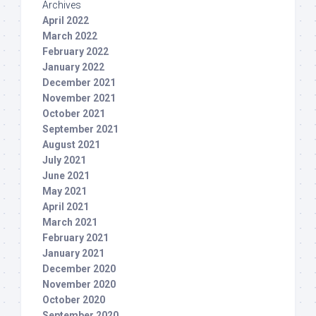
Archives
April 2022
March 2022
February 2022
January 2022
December 2021
November 2021
October 2021
September 2021
August 2021
July 2021
June 2021
May 2021
April 2021
March 2021
February 2021
January 2021
December 2020
November 2020
October 2020
September 2020