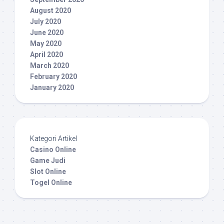
August 2020
July 2020
June 2020
May 2020
April 2020
March 2020
February 2020
January 2020
Kategori Artikel
Casino Online
Game Judi
Slot Online
Togel Online