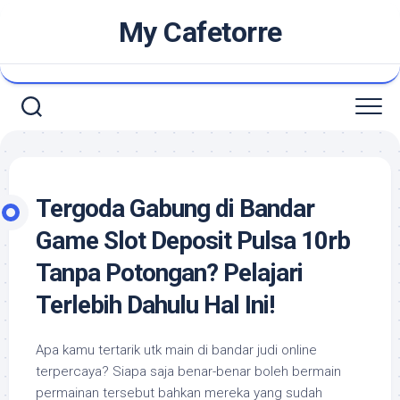
Skip
My Cafetorre
to
content
Tergoda Gabung di Bandar
Game Slot Deposit Pulsa 10rb
Tanpa Potongan? Pelajari
Terlebih Dahulu Hal Ini!
Apa kamu tertarik utk main di bandar judi online
terpercaya? Siapa saja benar-benar boleh bermain
permainan tersebut bahkan mereka yang sudah