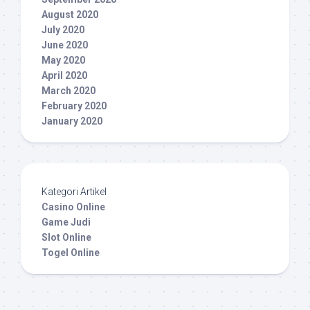
August 2020
July 2020
June 2020
May 2020
April 2020
March 2020
February 2020
January 2020
Kategori Artikel
Casino Online
Game Judi
Slot Online
Togel Online