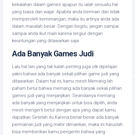
kekalahan dalam games apapun itu ialah sesuatu hal
yang biasa dan wajar. Apabila anda bermain dan tidak
memperoleh kemenangan, maka itu artinya anda ada
dalam masalah besar. Dengan begitu, jangan sampai
sampai anda ikut main karena tergiur dengan
keuntungan yang ditawarkan saja.
Ada Banyak Games Judi
Lalu hal lain yang tak kalah penting juga utk dipelajari
yakni bahwa ada banyak sekali pilihan game judi yang
ditawarkan. Dalam hal ini, kamu mesti Memang lah
paham betul bahwa memang ada banyak sekali pilihan
games judi yang menjanjikan. Seandainya memang
ada banyak yang menjanjikan untuk bisa dipilih, anda
mesti mengerti betul dengan apa yang dapat kamu
dapatkan Setelah itu Karena benar-benar ada banyak
permainan judi yang mahir dimainkan, maka ini haruslah
bisa memberikan kamu pengertin bahwa yang