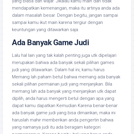
yang biasa dan wajar. Jikalau kamu main dan tidak
mendapatkan kemenangan, maka itu artinya anda ada
dalam masalah besar. Dengan begitu, jangan sampai
sampai kamu ikut main karena tergiur dengan
keuntungan yang ditawarkan saja.
Ada Banyak Game Judi
Lalu hal lain yang tak kalah penting juga utk dipelajari
merupakan bahwa ada banyak sekali pilihan games
judi yang ditawarkan. Dalam hal ini, kamu harus
Memang lah paham betul bahwa memang ada banyak
sekali pilihan permainan judi yang menjanjikan. Bila
memang lah ada banyak yang menjanjikan utk dapat
dipilih, anda harus mengerti betul dengan apa yang
dapat kamu dapatkan Kemudian Karena benar-benar
ada banyak game judi yang bisa dimainkan, maka ini
haruslah mahir memberikan anda pengertin bahwa
yang namanya judi itu ada beragam kategori