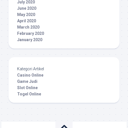
July 2020
June 2020
May 2020
April 2020
March 2020
February 2020
January 2020
Kategori Artikel
Casino Online
Game Judi
Slot Online
Togel Online