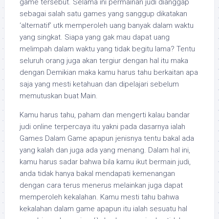
game tersebut. Selama ini permainan judi dianggap
sebagai salah satu games yang sanggup dikatakan
‘alternatif’ utk memperoleh uang banyak dalam waktu
yang singkat. Siapa yang gak mau dapat uang
melimpah dalam waktu yang tidak begitu lama? Tentu
seluruh orang juga akan tergiur dengan hal itu maka
dengan Demikian maka kamu harus tahu berkaitan apa
saja yang mesti ketahuan dan dipelajari sebelum
memutuskan buat Main.
Kamu harus tahu, paham dan mengerti kalau bandar
judi online terpercaya itu yakni pada dasarnya ialah
Games Dalam Game apapun jenisnya tentu bakal ada
yang kalah dan juga ada yang menang. Dalam hal ini,
kamu harus sadar bahwa bila kamu ikut bermain judi,
anda tidak hanya bakal mendapati kemenangan
dengan cara terus menerus melainkan juga dapat
memperoleh kekalahan. Kamu mesti tahu bahwa
kekalahan dalam game apapun itu ialah sesuatu hal