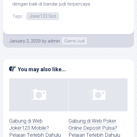
dengan baik di bandar judi terpercaya.
Tags:
Joker123 Slot
January 2, 2020
by
admin
Game Judi
You may also like...
Gabung di Web
Gabung di Web Poker
Joker123 Mobile?
Online Deposit Pulsa?
Pelajari Terlebih Dahulu
Pelajari Terlebih Dahulu