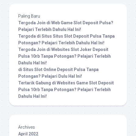
Paling Baru
Tergoda Join di Web Game Slot Deposit Pulsa?
Pelajari Terlebih Dahulu Hal Ini!
Tergoda di Situs Situs Slot Deposit Pulsa Tanpa
Potongan? Pelajari Terlebih Dahulu Hal Ini!
Tergoda Join di Websites Slot Joker Deposit
Pulsa 10rb Tanpa Potongan? Pelajari Terlebih
Dahulu Hal Ini!
di Situs Slot Online Deposit Pulsa Tanpa
Potongan? Pelajari Dulu Hal Ini!
Tertarik Gabung di Websites Game Slot Deposit
Pulsa 10rb Tanpa Potongan? Pelajari Terlebih
Dahulu Hal Ini!
Archives
April 2022