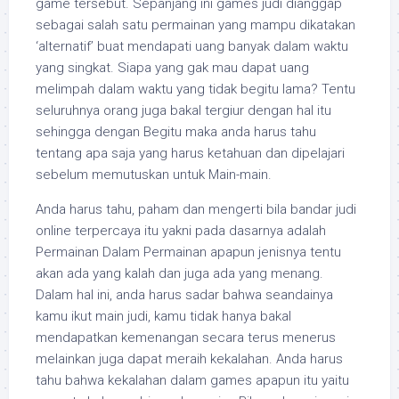
game tersebut. Sepanjang ini games judi dianggap
sebagai salah satu permainan yang mampu dikatakan
‘alternatif’ buat mendapati uang banyak dalam waktu
yang singkat. Siapa yang gak mau dapat uang
melimpah dalam waktu yang tidak begitu lama? Tentu
seluruhnya orang juga bakal tergiur dengan hal itu
sehingga dengan Begitu maka anda harus tahu
tentang apa saja yang harus ketahuan dan dipelajari
sebelum memutuskan untuk Main-main.
Anda harus tahu, paham dan mengerti bila bandar judi
online terpercaya itu yakni pada dasarnya adalah
Permainan Dalam Permainan apapun jenisnya tentu
akan ada yang kalah dan juga ada yang menang.
Dalam hal ini, anda harus sadar bahwa seandainya
kamu ikut main judi, kamu tidak hanya bakal
mendapatkan kemenangan secara terus menerus
melainkan juga dapat meraih kekalahan. Anda harus
tahu bahwa kekalahan dalam games apapun itu yaitu