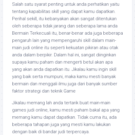
Salah satu syarat penting untuk anda perhatikan yaitu
tentang kapabilitas skill yang dapat kamu dapatkan.
Perihal sekill, itu kebanyakan akan sangat ditentukan
oleh seberapa tidak jarang dan seberapa lama anda
Bermain Terkecuali itu, benar-benar ada juga beberapa
pengaruh lain yang mempengaruhi skill dalam main-
main judi online itu seperti kekuatan pikiran atau otak
anda dalam berpikir. Dalam hal ini, sangat diinginkan
supaya kamu paham dan mengerti betul akan apa
yang akan anda dapatkan itu. Jikalau kamu ingin skill
yang baik serta mumpuni, maka kamu mesti banyak
bermain dan menggali ilmu juga dari banyak sumber
faktor strategi dan teknik Game
Jikalau memang lah anda tertarik buat main-main
games judi online, kamu mesti paham bakal apa yang
memang kamu dapat dapatkan. Tidak cuma itu, ada
beberapa tahapan juga yang mesti kamu lakukan
dengan baik di bandar judi terpercaya.