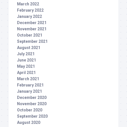
March 2022
February 2022
January 2022
December 2021
November 2021
October 2021
September 2021
August 2021
July 2021
June 2021
May 2021
April 2021
March 2021
February 2021
January 2021
December 2020
November 2020
October 2020
September 2020
August 2020