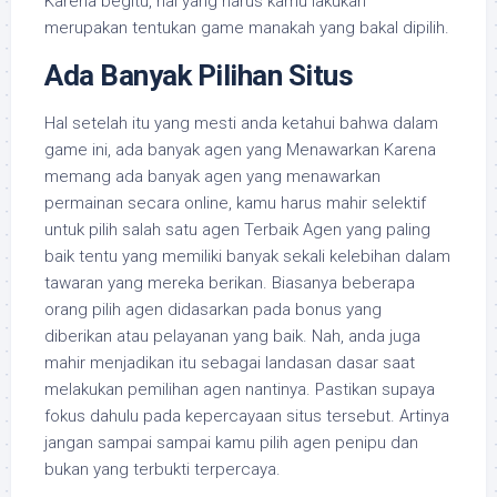
Karena begitu, hal yang harus kamu lakukan
merupakan tentukan game manakah yang bakal dipilih.
Ada Banyak Pilihan Situs
Hal setelah itu yang mesti anda ketahui bahwa dalam
game ini, ada banyak agen yang Menawarkan Karena
memang ada banyak agen yang menawarkan
permainan secara online, kamu harus mahir selektif
untuk pilih salah satu agen Terbaik Agen yang paling
baik tentu yang memiliki banyak sekali kelebihan dalam
tawaran yang mereka berikan. Biasanya beberapa
orang pilih agen didasarkan pada bonus yang
diberikan atau pelayanan yang baik. Nah, anda juga
mahir menjadikan itu sebagai landasan dasar saat
melakukan pemilihan agen nantinya. Pastikan supaya
fokus dahulu pada kepercayaan situs tersebut. Artinya
jangan sampai sampai kamu pilih agen penipu dan
bukan yang terbukti terpercaya.