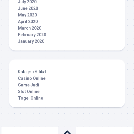
July 2020
June 2020
May 2020
April 2020
March 2020
February 2020
January 2020
Kategori Artikel
Casino Online
Game Judi
Slot Online
Togel Online