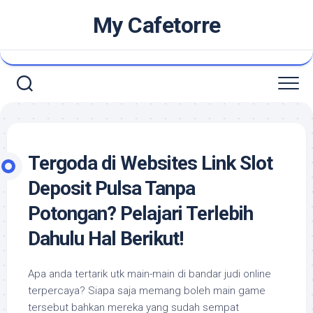
Skip
My Cafetorre
to
content
Tergoda di Websites Link Slot
Deposit Pulsa Tanpa
Potongan? Pelajari Terlebih
Dahulu Hal Berikut!
Apa anda tertarik utk main-main di bandar judi online
terpercaya? Siapa saja memang boleh main game
tersebut bahkan mereka yang sudah sempat