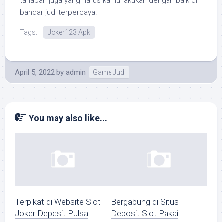
tahapan juga yang harus kamu lakukan dengan baik di
bandar judi terpercaya.
Tags:
Joker123 Apk
April 5, 2022
by
admin
Game Judi
You may also like...
Terpikat di Website Slot
Bergabung di Situs
Joker Deposit Pulsa
Deposit Slot Pakai