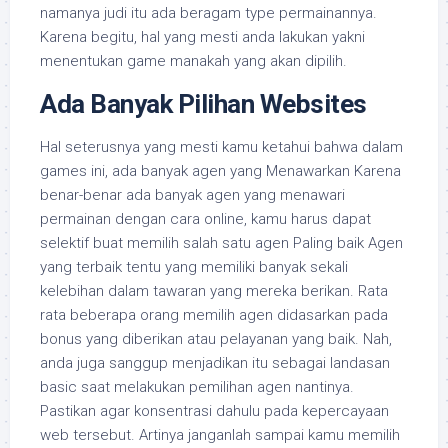
namanya judi itu ada beragam type permainannya.
Karena begitu, hal yang mesti anda lakukan yakni
menentukan game manakah yang akan dipilih.
Ada Banyak Pilihan Websites
Hal seterusnya yang mesti kamu ketahui bahwa dalam
games ini, ada banyak agen yang Menawarkan Karena
benar-benar ada banyak agen yang menawari
permainan dengan cara online, kamu harus dapat
selektif buat memilih salah satu agen Paling baik Agen
yang terbaik tentu yang memiliki banyak sekali
kelebihan dalam tawaran yang mereka berikan. Rata
rata beberapa orang memilih agen didasarkan pada
bonus yang diberikan atau pelayanan yang baik. Nah,
anda juga sanggup menjadikan itu sebagai landasan
basic saat melakukan pemilihan agen nantinya.
Pastikan agar konsentrasi dahulu pada kepercayaan
web tersebut. Artinya janganlah sampai kamu memilih