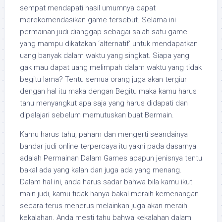
sempat mendapati hasil umumnya dapat
merekomendasikan game tersebut. Selama ini
permainan judi dianggap sebagai salah satu game
yang mampu dikatakan ‘alternatif’ untuk mendapatkan
uang banyak dalam waktu yang singkat. Siapa yang
gak mau dapat uang melimpah dalam waktu yang tidak
begitu lama? Tentu semua orang juga akan tergiur
dengan hal itu maka dengan Begitu maka kamu harus
tahu menyangkut apa saja yang harus didapati dan
dipelajari sebelum memutuskan buat Bermain.
Kamu harus tahu, paham dan mengerti seandainya
bandar judi online terpercaya itu yakni pada dasarnya
adalah Permainan Dalam Games apapun jenisnya tentu
bakal ada yang kalah dan juga ada yang menang.
Dalam hal ini, anda harus sadar bahwa bila kamu ikut
main judi, kamu tidak hanya bakal meraih kemenangan
secara terus menerus melainkan juga akan meraih
kekalahan. Anda mesti tahu bahwa kekalahan dalam