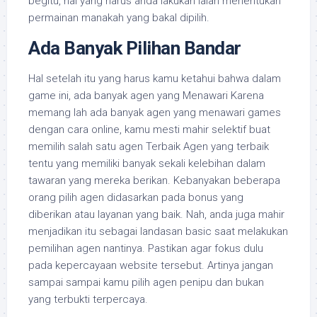
begitu, hal yang harus anda lakukan ialah menentukan
permainan manakah yang bakal dipilih.
Ada Banyak Pilihan Bandar
Hal setelah itu yang harus kamu ketahui bahwa dalam
game ini, ada banyak agen yang Menawari Karena
memang lah ada banyak agen yang menawari games
dengan cara online, kamu mesti mahir selektif buat
memilih salah satu agen Terbaik Agen yang terbaik
tentu yang memiliki banyak sekali kelebihan dalam
tawaran yang mereka berikan. Kebanyakan beberapa
orang pilih agen didasarkan pada bonus yang
diberikan atau layanan yang baik. Nah, anda juga mahir
menjadikan itu sebagai landasan basic saat melakukan
pemilihan agen nantinya. Pastikan agar fokus dulu
pada kepercayaan website tersebut. Artinya jangan
sampai sampai kamu pilih agen penipu dan bukan
yang terbukti terpercaya.