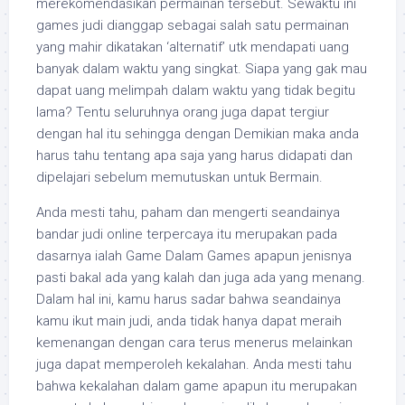
merekomendasikan permainan tersebut. Sewaktu ini
games judi dianggap sebagai salah satu permainan
yang mahir dikatakan ‘alternatif’ utk mendapati uang
banyak dalam waktu yang singkat. Siapa yang gak mau
dapat uang melimpah dalam waktu yang tidak begitu
lama? Tentu seluruhnya orang juga dapat tergiur
dengan hal itu sehingga dengan Demikian maka anda
harus tahu tentang apa saja yang harus didapati dan
dipelajari sebelum memutuskan untuk Bermain.
Anda mesti tahu, paham dan mengerti seandainya
bandar judi online terpercaya itu merupakan pada
dasarnya ialah Game Dalam Games apapun jenisnya
pasti bakal ada yang kalah dan juga ada yang menang.
Dalam hal ini, kamu harus sadar bahwa seandainya
kamu ikut main judi, anda tidak hanya dapat meraih
kemenangan dengan cara terus menerus melainkan
juga dapat memperoleh kekalahan. Anda mesti tahu
bahwa kekalahan dalam game apapun itu merupakan