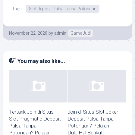
Tags:
Slot Deposit Pulsa Tanpa Potongan
November 22, 2020
by
admin
Game Judi
You may also like...
Tertarik Join di Situs
Join di Situs Slot Joker
Slot Pragmatic Deposit
Deposit Pulsa Tanpa
Pulsa Tanpa
Potongan? Pelajari
Potongan? Pelajari
Dulu Hal Berikut!