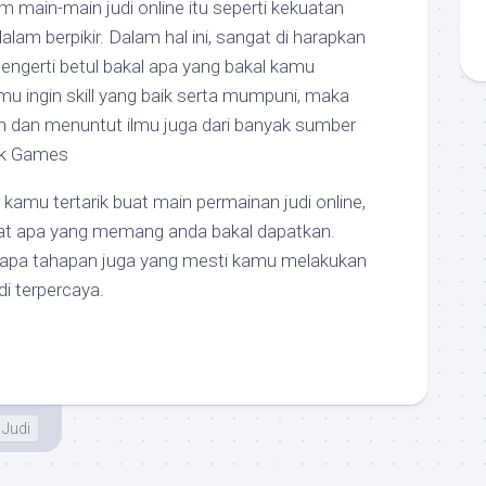
m main-main judi online itu seperti kekuatan
alam berpikir. Dalam hal ini, sangat di harapkan
ngerti betul bakal apa yang bakal kamu
mu ingin skill yang baik serta mumpuni, maka
 dan menuntut ilmu juga dari banyak sumber
nik Games
kamu tertarik buat main permainan judi online,
t apa yang memang anda bakal dapatkan.
berapa tahapan juga yang mesti kamu melakukan
di terpercaya.
Judi