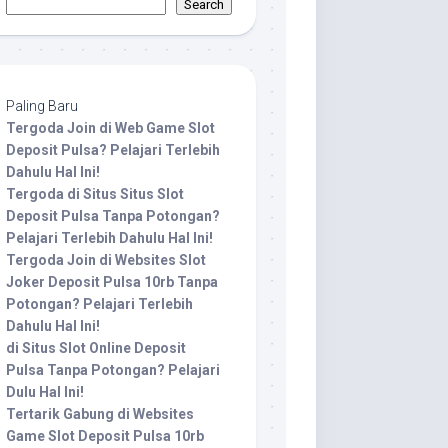
Search
Paling Baru
Tergoda Join di Web Game Slot
Deposit Pulsa? Pelajari Terlebih
Dahulu Hal Ini!
Tergoda di Situs Situs Slot
Deposit Pulsa Tanpa Potongan?
Pelajari Terlebih Dahulu Hal Ini!
Tergoda Join di Websites Slot
Joker Deposit Pulsa 10rb Tanpa
Potongan? Pelajari Terlebih
Dahulu Hal Ini!
di Situs Slot Online Deposit
Pulsa Tanpa Potongan? Pelajari
Dulu Hal Ini!
Tertarik Gabung di Websites
Game Slot Deposit Pulsa 10rb