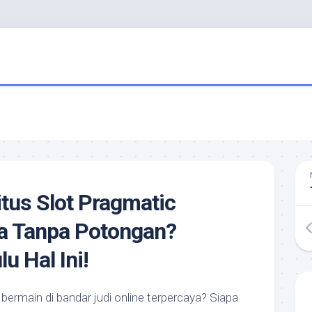
itus Slot Pragmatic
sa Tanpa Potongan?
lu Hal Ini!
bermain di bandar judi online terpercaya? Siapa