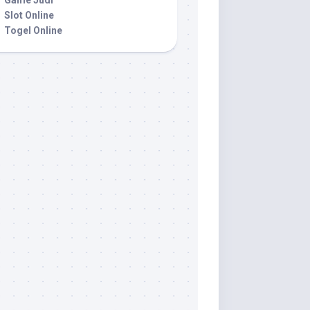
Game Judi
Slot Online
Togel Online