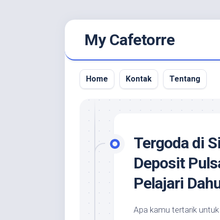
Skip
My Cafetorre
to
content
Home
Kontak
Tentang
Tergoda di S
Deposit Pul
Pelajari Dahu
Apa kamu tertarik untuk 