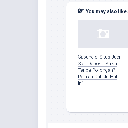
You may also like.
Gabung di Situs Judi
Slot Deposit Pulsa
Tanpa Potongan?
Pelajari Dahulu Hal
Ini!