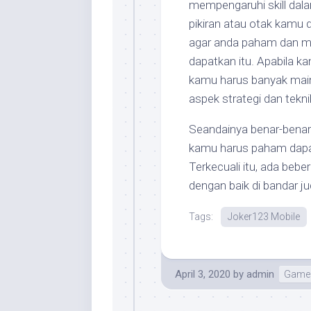
mempengaruhi skill dala
pikiran atau otak kamu d
agar anda paham dan me
dapatkan itu. Apabila ka
kamu harus banyak main
aspek strategi dan tek
Seandainya benar-benar 
kamu harus paham dapa
Terkecuali itu, ada be
dengan baik di bandar ju
Tags:
Joker123 Mobile
April 3, 2020
by
admin
Game 