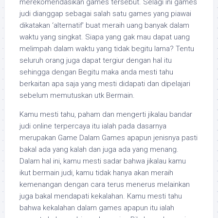
merekomendasikan games tersebut. Selagi ini games
judi dianggap sebagai salah satu games yang piawai
dikatakan ‘alternatif’ buat meraih uang banyak dalam
waktu yang singkat. Siapa yang gak mau dapat uang
melimpah dalam waktu yang tidak begitu lama? Tentu
seluruh orang juga dapat tergiur dengan hal itu
sehingga dengan Begitu maka anda mesti tahu
berkaitan apa saja yang mesti didapati dan dipelajari
sebelum memutuskan utk Bermain.
Kamu mesti tahu, paham dan mengerti jikalau bandar
judi online terpercaya itu ialah pada dasarnya
merupakan Game Dalam Games apapun jenisnya pasti
bakal ada yang kalah dan juga ada yang menang.
Dalam hal ini, kamu mesti sadar bahwa jikalau kamu
ikut bermain judi, kamu tidak hanya akan meraih
kemenangan dengan cara terus menerus melainkan
juga bakal mendapati kekalahan. Kamu mesti tahu
bahwa kekalahan dalam games apapun itu ialah