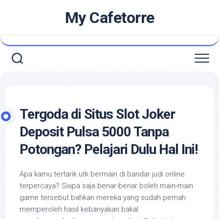
Skip
My Cafetorre
to
content
Tergoda di Situs Slot Joker
Deposit Pulsa 5000 Tanpa
Potongan? Pelajari Dulu Hal Ini!
Apa kamu tertarik utk bermain di bandar judi online
terpercaya? Siapa saja benar-benar boleh main-main
game tersebut bahkan mereka yang sudah pernah
memperoleh hasil kebanyakan bakal