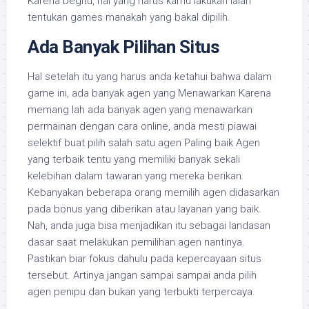
Karena begitu, hal yang harus kamu lakukan ialah
tentukan games manakah yang bakal dipilih.
Ada Banyak Pilihan Situs
Hal setelah itu yang harus anda ketahui bahwa dalam
game ini, ada banyak agen yang Menawarkan Karena
memang lah ada banyak agen yang menawarkan
permainan dengan cara online, anda mesti piawai
selektif buat pilih salah satu agen Paling baik Agen
yang terbaik tentu yang memiliki banyak sekali
kelebihan dalam tawaran yang mereka berikan.
Kebanyakan beberapa orang memilih agen didasarkan
pada bonus yang diberikan atau layanan yang baik.
Nah, anda juga bisa menjadikan itu sebagai landasan
dasar saat melakukan pemilihan agen nantinya.
Pastikan biar fokus dahulu pada kepercayaan situs
tersebut. Artinya jangan sampai sampai anda pilih
agen penipu dan bukan yang terbukti terpercaya.