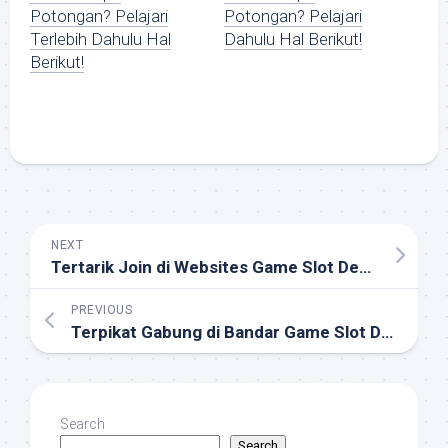
Potongan? Pelajari
Potongan? Pelajari
Terlebih Dahulu Hal
Dahulu Hal Berikut!
Berikut!
NEXT
Tertarik Join di Websites Game Slot Deposit Pulsa 10rb Tanpa Potongan? Pelajari Dahulu Hal Berikut!
PREVIOUS
Terpikat Gabung di Bandar Game Slot Deposit Pulsa? Pelajari Dahulu Hal Ini!
Search
Search