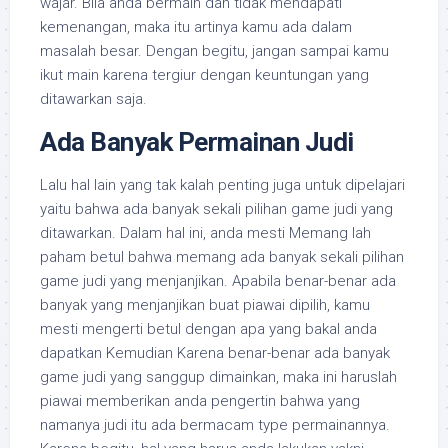
wajar. Bila anda bermain dan tidak mendapati
kemenangan, maka itu artinya kamu ada dalam
masalah besar. Dengan begitu, jangan sampai kamu
ikut main karena tergiur dengan keuntungan yang
ditawarkan saja.
Ada Banyak Permainan Judi
Lalu hal lain yang tak kalah penting juga untuk dipelajari
yaitu bahwa ada banyak sekali pilihan game judi yang
ditawarkan. Dalam hal ini, anda mesti Memang lah
paham betul bahwa memang ada banyak sekali pilihan
game judi yang menjanjikan. Apabila benar-benar ada
banyak yang menjanjikan buat piawai dipilih, kamu
mesti mengerti betul dengan apa yang bakal anda
dapatkan Kemudian Karena benar-benar ada banyak
game judi yang sanggup dimainkan, maka ini haruslah
piawai memberikan anda pengertin bahwa yang
namanya judi itu ada bermacam type permainannya.