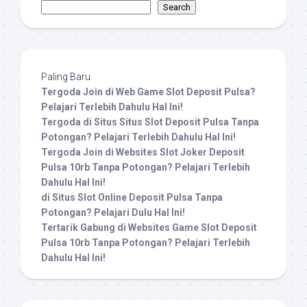
Search
Paling Baru
Tergoda Join di Web Game Slot Deposit Pulsa?
Pelajari Terlebih Dahulu Hal Ini!
Tergoda di Situs Situs Slot Deposit Pulsa Tanpa
Potongan? Pelajari Terlebih Dahulu Hal Ini!
Tergoda Join di Websites Slot Joker Deposit
Pulsa 10rb Tanpa Potongan? Pelajari Terlebih
Dahulu Hal Ini!
di Situs Slot Online Deposit Pulsa Tanpa
Potongan? Pelajari Dulu Hal Ini!
Tertarik Gabung di Websites Game Slot Deposit
Pulsa 10rb Tanpa Potongan? Pelajari Terlebih
Dahulu Hal Ini!