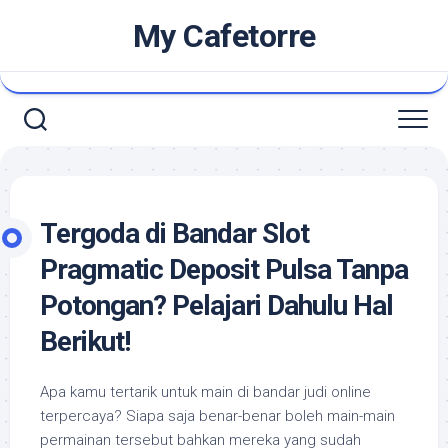
Skip
My Cafetorre
to
content
Tergoda di Bandar Slot
Pragmatic Deposit Pulsa Tanpa
Potongan? Pelajari Dahulu Hal
Berikut!
Apa kamu tertarik untuk main di bandar judi online
terpercaya? Siapa saja benar-benar boleh main-main
permainan tersebut bahkan mereka yang sudah