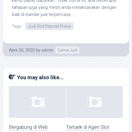
kamu dapat dapatkan. Tidak cuma itu, ada beberapa
tahapan juga yang mesti anda melaksanakan dengan
baik di bandar judi terpercaya.
Tags:
Judi Slot Deposit Pulsa
April 20, 2020
by
admin
Game Judi
You may also like...
Bergabung di Web
Tertarik di Agen Slot