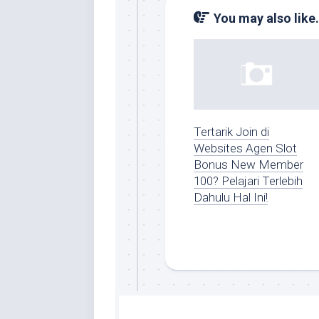
You may also like.
Tertarik Join di
Websites Agen Slot
Bonus New Member
100? Pelajari Terlebih
Dahulu Hal Ini!