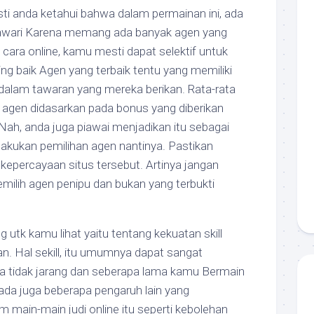
sti anda ketahui bahwa dalam permainan ini, ada
wari Karena memang ada banyak agen yang
ara online, kamu mesti dapat selektif untuk
ling baik Agen yang terbaik tentu yang memiliki
 dalam tawaran yang mereka berikan. Rata-rata
 agen didasarkan pada bonus yang diberikan
 Nah, anda juga piawai menjadikan itu sebagai
akukan pemilihan agen nantinya. Pastikan
kepercayaan situs tersebut. Artinya jangan
ilih agen penipu dan bukan yang terbukti
g utk kamu lihat yaitu tentang kekuatan skill
n. Hal sekill, itu umumnya dapat sangat
pa tidak jarang dan seberapa lama kamu Bermain
ada juga beberapa pengaruh lain yang
m main-main judi online itu seperti kebolehan