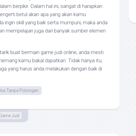
alam berpikir. Dalam hal ini, sangat di harapkan
ngerti betul akan apa yang akan kamu
da ingin skill yang baik serta mumpuni, maka anda
an mempelajari juga dari banyak sumber elemen
rik buat bermain game judi online, anda mesti
emang kamu bakal dapatkan. Tidak hanya itu,
uga yang harus anda melakukan dengan baik di
Pulsa Tanpa Potongan
Game Judi