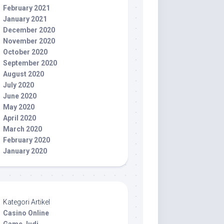
February 2021
January 2021
December 2020
November 2020
October 2020
September 2020
August 2020
July 2020
June 2020
May 2020
April 2020
March 2020
February 2020
January 2020
Kategori Artikel
Casino Online