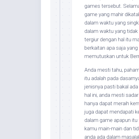
games tersebut. Selama 
game yang mahir dikatak
dalam waktu yang singk
dalam waktu yang tidak 
tergiur dengan hal itu
berkaitan apa saja yang
memutuskan untuk Ber
Anda mesti tahu, paham 
itu adalah pada dasar
jenisnya pasti bakal ad
hal ini, anda mesti sada
hanya dapat meraih ke
juga dapat mendapati k
dalam game apapun itu y
kamu main-main dan tid
anda ada dalam masalah