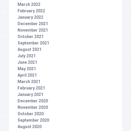
March 2022
February 2022
January 2022
December 2021
November 2021
October 2021
September 2021
August 2021
July 2021
June 2021
May 2021
April 2021
March 2021
February 2021
January 2021
December 2020
November 2020
October 2020
September 2020
August 2020