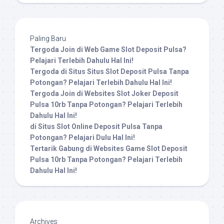
Paling Baru
Tergoda Join di Web Game Slot Deposit Pulsa?
Pelajari Terlebih Dahulu Hal Ini!
Tergoda di Situs Situs Slot Deposit Pulsa Tanpa
Potongan? Pelajari Terlebih Dahulu Hal Ini!
Tergoda Join di Websites Slot Joker Deposit
Pulsa 10rb Tanpa Potongan? Pelajari Terlebih
Dahulu Hal Ini!
di Situs Slot Online Deposit Pulsa Tanpa
Potongan? Pelajari Dulu Hal Ini!
Tertarik Gabung di Websites Game Slot Deposit
Pulsa 10rb Tanpa Potongan? Pelajari Terlebih
Dahulu Hal Ini!
Archives