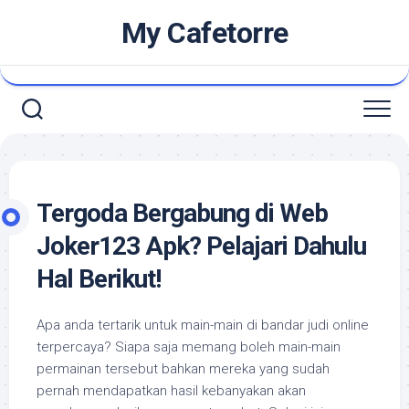
Skip
My Cafetorre
to
content
Tergoda Bergabung di Web
Joker123 Apk? Pelajari Dahulu
Hal Berikut!
Apa anda tertarik untuk main-main di bandar judi online
terpercaya? Siapa saja memang boleh main-main
permainan tersebut bahkan mereka yang sudah
pernah mendapatkan hasil kebanyakan akan