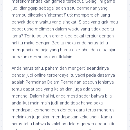
merekomendasikan games tersebut. Selagi ini game
judi dianggap sebagai salah satu permainan yang
mampu dikatakan ‘alternatif’ utk memperoleh uang
banyak dalam waktu yang singkat. Siapa yang gak mau
dapat uang melimpah dalam waktu yang tidak begitu
lama? Tentu seluruh orang juga bakal tergiur dengan
hal itu maka dengan Begitu maka anda harus tahu
mengenai apa saja yang harus diketahui dan dipelajari
sebelum memutuskan utk Main.
Anda harus tahu, paham dan mengerti seandainya
bandar judi online terpercaya itu yakni pada dasarnya
adalah Permainan Dalam Permainan apapun jenisnya
tentu dapat ada yang kalah dan juga ada yang
menang. Dalam hal ini, anda mesti sadar bahwa bila
anda ikut main-main judi, anda tidak hanya bakal
mendapati kemenangan dengan cara terus menerus
melainkan juga akan mendapatkan kekalahan. Kamu
harus tahu bahwa kekalahan dalam games apapun itu