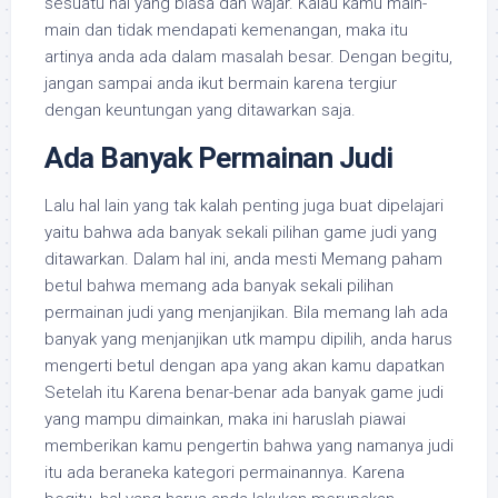
sesuatu hal yang biasa dan wajar. Kalau kamu main-
main dan tidak mendapati kemenangan, maka itu
artinya anda ada dalam masalah besar. Dengan begitu,
jangan sampai anda ikut bermain karena tergiur
dengan keuntungan yang ditawarkan saja.
Ada Banyak Permainan Judi
Lalu hal lain yang tak kalah penting juga buat dipelajari
yaitu bahwa ada banyak sekali pilihan game judi yang
ditawarkan. Dalam hal ini, anda mesti Memang paham
betul bahwa memang ada banyak sekali pilihan
permainan judi yang menjanjikan. Bila memang lah ada
banyak yang menjanjikan utk mampu dipilih, anda harus
mengerti betul dengan apa yang akan kamu dapatkan
Setelah itu Karena benar-benar ada banyak game judi
yang mampu dimainkan, maka ini haruslah piawai
memberikan kamu pengertin bahwa yang namanya judi
itu ada beraneka kategori permainannya. Karena