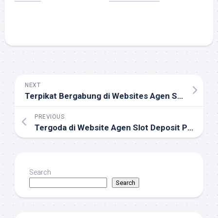
NEXT
Terpikat Bergabung di Websites Agen Slot Joker123? Pelajari Dulu Hal Ini!
PREVIOUS
Tergoda di Website Agen Slot Deposit Pulsa Tanpa Potongan? Pelajari Dulu Hal Berikut!
Search
Search