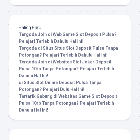
Paling Baru
Tergoda Join di Web Game Slot Deposit Pulsa?
Pelajari Terlebih Dahulu Hal Ini!
Tergoda di Situs Situs Slot Deposit Pulsa Tanpa
Potongan? Pelajari Terlebih Dahulu Hal Ini!
Tergoda Join di Websites Slot Joker Deposit
Pulsa 10rb Tanpa Potongan? Pelajari Terlebih
Dahulu Hal Ini!
di Situs Slot Online Deposit Pulsa Tanpa
Potongan? Pelajari Dulu Hal Ini!
Tertarik Gabung di Websites Game Slot Deposit
Pulsa 10rb Tanpa Potongan? Pelajari Terlebih
Dahulu Hal Ini!