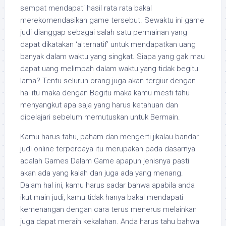
sempat mendapati hasil rata rata bakal
merekomendasikan game tersebut. Sewaktu ini game
judi dianggap sebagai salah satu permainan yang
dapat dikatakan ‘alternatif’ untuk mendapatkan uang
banyak dalam waktu yang singkat. Siapa yang gak mau
dapat uang melimpah dalam waktu yang tidak begitu
lama? Tentu seluruh orang juga akan tergiur dengan
hal itu maka dengan Begitu maka kamu mesti tahu
menyangkut apa saja yang harus ketahuan dan
dipelajari sebelum memutuskan untuk Bermain.
Kamu harus tahu, paham dan mengerti jikalau bandar
judi online terpercaya itu merupakan pada dasarnya
adalah Games Dalam Game apapun jenisnya pasti
akan ada yang kalah dan juga ada yang menang.
Dalam hal ini, kamu harus sadar bahwa apabila anda
ikut main judi, kamu tidak hanya bakal mendapati
kemenangan dengan cara terus menerus melainkan
juga dapat meraih kekalahan. Anda harus tahu bahwa