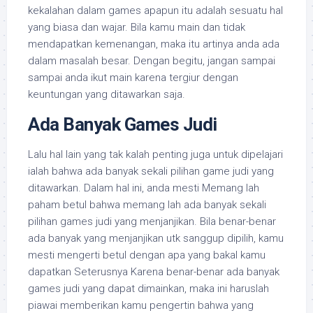
kekalahan dalam games apapun itu adalah sesuatu hal
yang biasa dan wajar. Bila kamu main dan tidak
mendapatkan kemenangan, maka itu artinya anda ada
dalam masalah besar. Dengan begitu, jangan sampai
sampai anda ikut main karena tergiur dengan
keuntungan yang ditawarkan saja.
Ada Banyak Games Judi
Lalu hal lain yang tak kalah penting juga untuk dipelajari
ialah bahwa ada banyak sekali pilihan game judi yang
ditawarkan. Dalam hal ini, anda mesti Memang lah
paham betul bahwa memang lah ada banyak sekali
pilihan games judi yang menjanjikan. Bila benar-benar
ada banyak yang menjanjikan utk sanggup dipilih, kamu
mesti mengerti betul dengan apa yang bakal kamu
dapatkan Seterusnya Karena benar-benar ada banyak
games judi yang dapat dimainkan, maka ini haruslah
piawai memberikan kamu pengertin bahwa yang