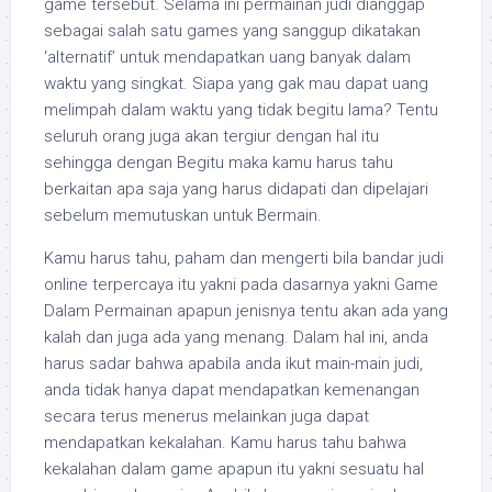
game tersebut. Selama ini permainan judi dianggap
sebagai salah satu games yang sanggup dikatakan
‘alternatif’ untuk mendapatkan uang banyak dalam
waktu yang singkat. Siapa yang gak mau dapat uang
melimpah dalam waktu yang tidak begitu lama? Tentu
seluruh orang juga akan tergiur dengan hal itu
sehingga dengan Begitu maka kamu harus tahu
berkaitan apa saja yang harus didapati dan dipelajari
sebelum memutuskan untuk Bermain.
Kamu harus tahu, paham dan mengerti bila bandar judi
online terpercaya itu yakni pada dasarnya yakni Game
Dalam Permainan apapun jenisnya tentu akan ada yang
kalah dan juga ada yang menang. Dalam hal ini, anda
harus sadar bahwa apabila anda ikut main-main judi,
anda tidak hanya dapat mendapatkan kemenangan
secara terus menerus melainkan juga dapat
mendapatkan kekalahan. Kamu harus tahu bahwa
kekalahan dalam game apapun itu yakni sesuatu hal