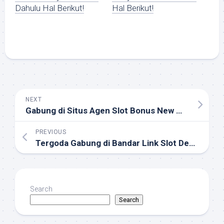
Dahulu Hal Berikut!
Hal Berikut!
NEXT
Gabung di Situs Agen Slot Bonus New Member 100? Pelajari Terlebih Dahulu Hal Ini!
PREVIOUS
Tergoda Gabung di Bandar Link Slot Deposit Pulsa Tanpa Potongan? Pelajari Terlebih Dahulu Hal Berikut!
Search
Search