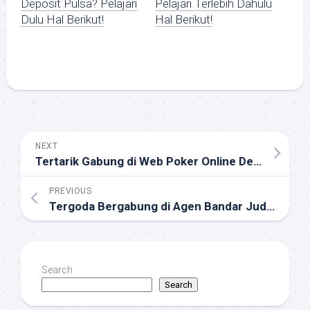
Deposit Pulsa? Pelajari
Pelajari Terlebih Dahulu
Dulu Hal Berikut!
Hal Berikut!
NEXT
Tertarik Gabung di Web Poker Online Deposit Pulsa? Pelajari Terlebih Dahulu Hal Berikut!
PREVIOUS
Tergoda Bergabung di Agen Bandar Judi 4d? Pelajari Dulu Hal Berikut!
Search
Search