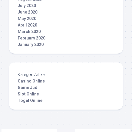
July 2020
June 2020
May 2020
April 2020
March 2020
February 2020
January 2020
Kategori Artikel
Casino Online
Game Judi
Slot Online
Togel Online