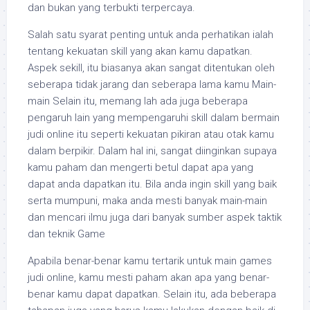
dan bukan yang terbukti terpercaya.
Salah satu syarat penting untuk anda perhatikan ialah
tentang kekuatan skill yang akan kamu dapatkan.
Aspek sekill, itu biasanya akan sangat ditentukan oleh
seberapa tidak jarang dan seberapa lama kamu Main-
main Selain itu, memang lah ada juga beberapa
pengaruh lain yang mempengaruhi skill dalam bermain
judi online itu seperti kekuatan pikiran atau otak kamu
dalam berpikir. Dalam hal ini, sangat diinginkan supaya
kamu paham dan mengerti betul dapat apa yang
dapat anda dapatkan itu. Bila anda ingin skill yang baik
serta mumpuni, maka anda mesti banyak main-main
dan mencari ilmu juga dari banyak sumber aspek taktik
dan teknik Game
Apabila benar-benar kamu tertarik untuk main games
judi online, kamu mesti paham akan apa yang benar-
benar kamu dapat dapatkan. Selain itu, ada beberapa