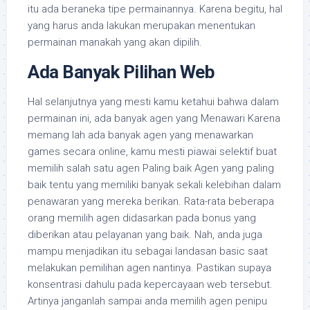
itu ada beraneka tipe permainannya. Karena begitu, hal
yang harus anda lakukan merupakan menentukan
permainan manakah yang akan dipilih.
Ada Banyak Pilihan Web
Hal selanjutnya yang mesti kamu ketahui bahwa dalam
permainan ini, ada banyak agen yang Menawari Karena
memang lah ada banyak agen yang menawarkan
games secara online, kamu mesti piawai selektif buat
memilih salah satu agen Paling baik Agen yang paling
baik tentu yang memiliki banyak sekali kelebihan dalam
penawaran yang mereka berikan. Rata-rata beberapa
orang memilih agen didasarkan pada bonus yang
diberikan atau pelayanan yang baik. Nah, anda juga
mampu menjadikan itu sebagai landasan basic saat
melakukan pemilihan agen nantinya. Pastikan supaya
konsentrasi dahulu pada kepercayaan web tersebut.
Artinya janganlah sampai anda memilih agen penipu