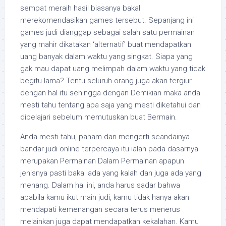
sempat meraih hasil biasanya bakal
merekomendasikan games tersebut. Sepanjang ini
games judi dianggap sebagai salah satu permainan
yang mahir dikatakan ‘alternatif’ buat mendapatkan
uang banyak dalam waktu yang singkat. Siapa yang
gak mau dapat uang melimpah dalam waktu yang tidak
begitu lama? Tentu seluruh orang juga akan tergiur
dengan hal itu sehingga dengan Demikian maka anda
mesti tahu tentang apa saja yang mesti diketahui dan
dipelajari sebelum memutuskan buat Bermain.
Anda mesti tahu, paham dan mengerti seandainya
bandar judi online terpercaya itu ialah pada dasarnya
merupakan Permainan Dalam Permainan apapun
jenisnya pasti bakal ada yang kalah dan juga ada yang
menang. Dalam hal ini, anda harus sadar bahwa
apabila kamu ikut main judi, kamu tidak hanya akan
mendapati kemenangan secara terus menerus
melainkan juga dapat mendapatkan kekalahan. Kamu