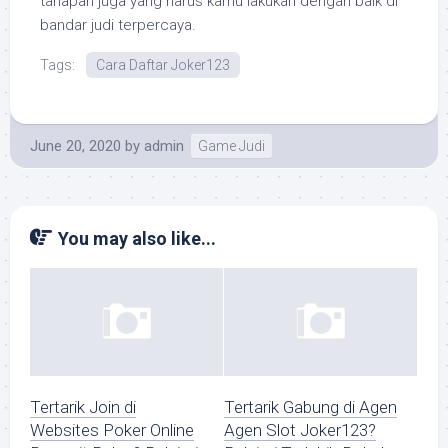
tahapan juga yang harus kamu lakukan dengan baik di
bandar judi terpercaya.
Tags:
Cara Daftar Joker123
June 20, 2020
by
admin
Game Judi
You may also like...
Tertarik Join di
Tertarik Gabung di Agen
Websites Poker Online
Agen Slot Joker123?