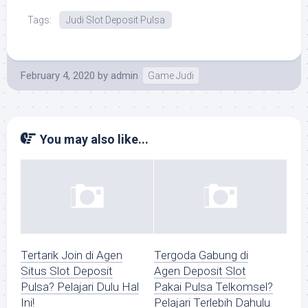
Tags:
Judi Slot Deposit Pulsa
February 4, 2020
by
admin
Game Judi
You may also like...
Tertarik Join di Agen
Tergoda Gabung di
Situs Slot Deposit
Agen Deposit Slot
Pulsa? Pelajari Dulu Hal
Pakai Pulsa Telkomsel?
Ini!
Pelajari Terlebih Dahulu