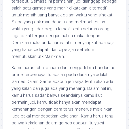
tersebut. Semasa ini permainan judi dianggap sebagai
salah satu games yang mahir dikatakan ‘alternatif’
untuk meraih uang banyak dalam waktu yang singkat.
Siapa yang gak mau dapat uang melimpah dalam
waktu yang tidak begitu lama? Tentu seluruh orang
juga bakal tergiur dengan hal itu maka dengan
Demikian maka anda harus tahu menyangkut apa saja
yang harus didapati dan dipelajari sebelum
memutuskan utk Main-main.
Kamu harus tahu, paham dan mengerti bila bandar judi
online terpercaya itu adalah pada dasarnya adalah
Games Dalam Game apapun jenisnya tentu akan ada
yang kalah dan juga ada yang menang. Dalam hal ini,
kamu harus sadar bahwa seandainya kamu ikut
bermain judi, kamu tidak hanya akan mendapati
kemenangan dengan cara terus menerus melainkan
juga bakal mendapatkan kekalahan. Kamu harus tahu
bahwa kekalahan dalam games apapun itu yakni