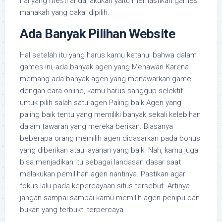
hal yang mesti anda lakukan yaitu memastikan games
manakah yang bakal dipilih.
Ada Banyak Pilihan Website
Hal setelah itu yang harus kamu ketahui bahwa dalam
games ini, ada banyak agen yang Menawari Karena
memang ada banyak agen yang menawarkan game
dengan cara online, kamu harus sanggup selektif
untuk pilih salah satu agen Paling baik Agen yang
paling baik tentu yang memiliki banyak sekali kelebihan
dalam tawaran yang mereka berikan. Biasanya
beberapa orang memilih agen didasarkan pada bonus
yang diberikan atau layanan yang baik. Nah, kamu juga
bisa menjadikan itu sebagai landasan dasar saat
melakukan pemilihan agen nantinya. Pastikan agar
fokus lalu pada kepercayaan situs tersebut. Artinya
jangan sampai sampai kamu memilih agen penipu dan
bukan yang terbukti terpercaya.