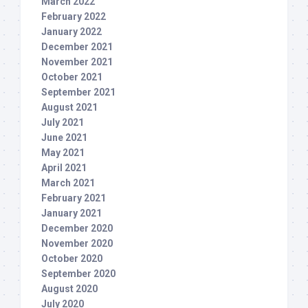
March 2022
February 2022
January 2022
December 2021
November 2021
October 2021
September 2021
August 2021
July 2021
June 2021
May 2021
April 2021
March 2021
February 2021
January 2021
December 2020
November 2020
October 2020
September 2020
August 2020
July 2020