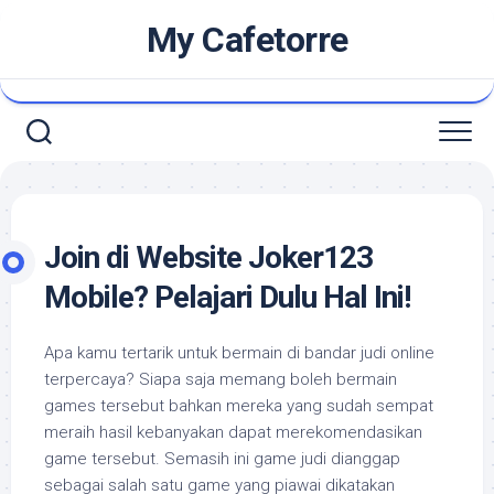
Skip
My Cafetorre
to
content
Join di Website Joker123
Mobile? Pelajari Dulu Hal Ini!
Apa kamu tertarik untuk bermain di bandar judi online
terpercaya? Siapa saja memang boleh bermain
games tersebut bahkan mereka yang sudah sempat
meraih hasil kebanyakan dapat merekomendasikan
game tersebut. Semasih ini game judi dianggap
sebagai salah satu game yang piawai dikatakan