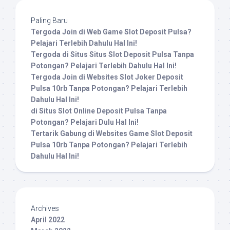
Paling Baru
Tergoda Join di Web Game Slot Deposit Pulsa?
Pelajari Terlebih Dahulu Hal Ini!
Tergoda di Situs Situs Slot Deposit Pulsa Tanpa
Potongan? Pelajari Terlebih Dahulu Hal Ini!
Tergoda Join di Websites Slot Joker Deposit
Pulsa 10rb Tanpa Potongan? Pelajari Terlebih
Dahulu Hal Ini!
di Situs Slot Online Deposit Pulsa Tanpa
Potongan? Pelajari Dulu Hal Ini!
Tertarik Gabung di Websites Game Slot Deposit
Pulsa 10rb Tanpa Potongan? Pelajari Terlebih
Dahulu Hal Ini!
Archives
April 2022