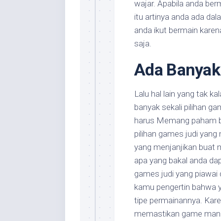
wajar. Apabila anda be
itu artinya anda ada da
anda ikut bermain karen
saja.
Ada Banyak
Lalu hal lain yang tak ka
banyak sekali pilihan ga
harus Memang paham be
pilihan games judi yang
yang menjanjikan buat m
apa yang bakal anda d
games judi yang piawai 
kamu pengertin bahwa 
tipe permainannya. Kare
memastikan game manaka