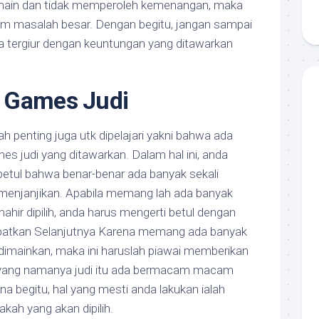
rmain dan tidak memperoleh kemenangan, maka
lam masalah besar. Dengan begitu, jangan sampai
a tergiur dengan keuntungan yang ditawarkan
 Games Judi
lah penting juga utk dipelajari yakni bahwa ada
mes judi yang ditawarkan. Dalam hal ini, anda
tul bahwa benar-benar ada banyak sekali
 menjanjikan. Apabila memang lah ada banyak
ahir dipilih, anda harus mengerti betul dengan
apatkan Selanjutnya Karena memang ada banyak
dimainkan, maka ini haruslah piawai memberikan
yang namanya judi itu ada bermacam macam
na begitu, hal yang mesti anda lakukan ialah
h yang akan dipilih.