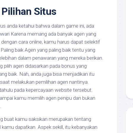
Pilihan Situs
rus anda ketahui bahwa dalam game ini, ada
wari Karena memang ada banyak agen yang
engan cara online, kamu harus dapat selektif
n Paling baik Agen yang paling baik tentu yang
kelebihan dalam penawaran yang mereka berikan.
g pilih agen didasarkan pada bonus yang
ang baik. Nah, anda juga bisa menjadikan itu
 saat melakukan pemilihan agen nantinya.
dahulu pada kepercayaan website tersebut.
sampai kamu memilih agen penipu dan bukan
.
ing buat kamu saksikan merupakan tentang
l kamu dapatkan. Aspek sekill, itu kebanyakan