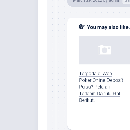
March 29, 2022
by
admin
Ga
You may also like.
Tergoda di Web
Poker Online Deposit
Pulsa? Pelajari
Terlebih Dahulu Hal
Berikut!