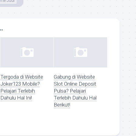
me Judi
..
Tergoda di Website
Gabung di Website
Joker123 Mobile?
Slot Online Deposit
Pelajari Terlebih
Pulsa? Pelajari
Dahulu Hal Ini!
Terlebih Dahulu Hal
Berikut!