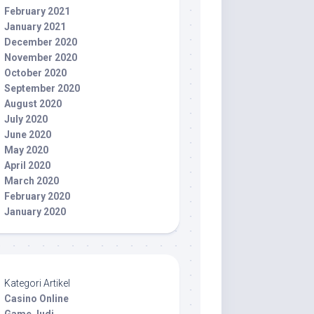
February 2021
January 2021
December 2020
November 2020
October 2020
September 2020
August 2020
July 2020
June 2020
May 2020
April 2020
March 2020
February 2020
January 2020
Kategori Artikel
Casino Online