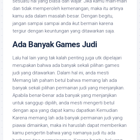
sesuatu hal yang biasa dan wajar. Jika kamu main-main
dan tidak memperoleh kemenangan, maka itu artinya
kamu ada dalam masalah besar. Dengan begitu,
jangan sampai sampai anda ikut bermain karena
tergiur dengan keuntungan yang ditawarkan saja.
Ada Banyak Games Judi
Lalu hal lain yang tak kalah penting juga utk dipelajari
merupakan bahwa ada banyak sekali pilihan games
judi yang ditawarkan. Dalam hal ini, anda mesti
Memang lah paham betul bahwa memang lah ada
banyak sekali pilihan permainan judi yang menjanjikan.
Apabila benar-benar ada banyak yang menjanjikan
untuk sanggup dipilih, anda mesti mengerti betul
dengan apa yang dapat kamu dapatkan Kemudian
Karena memang lah ada banyak permainan judi yang
piawai dimainkan, maka ini haruslah dapat memberikan
kamu pengertin bahwa yang namanya judi itu ada