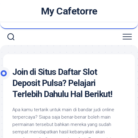
Skip
My Cafetorre
to
content
Join di Situs Daftar Slot
Deposit Pulsa? Pelajari
Terlebih Dahulu Hal Berikut!
Apa kamu tertarik untuk main di bandar judi online
terpercaya? Siapa saja benar-benar boleh main
permainan tersebut bahkan mereka yang sudah
sempat mendapatkan hasil kebanyakan akan