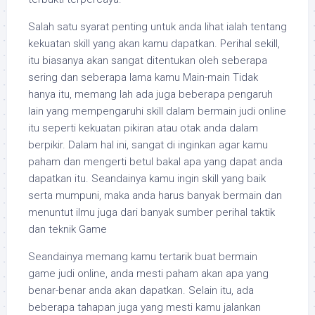
Salah satu syarat penting untuk anda lihat ialah tentang
kekuatan skill yang akan kamu dapatkan. Perihal sekill,
itu biasanya akan sangat ditentukan oleh seberapa
sering dan seberapa lama kamu Main-main Tidak
hanya itu, memang lah ada juga beberapa pengaruh
lain yang mempengaruhi skill dalam bermain judi online
itu seperti kekuatan pikiran atau otak anda dalam
berpikir. Dalam hal ini, sangat di inginkan agar kamu
paham dan mengerti betul bakal apa yang dapat anda
dapatkan itu. Seandainya kamu ingin skill yang baik
serta mumpuni, maka anda harus banyak bermain dan
menuntut ilmu juga dari banyak sumber perihal taktik
dan teknik Game
Seandainya memang kamu tertarik buat bermain
game judi online, anda mesti paham akan apa yang
benar-benar anda akan dapatkan. Selain itu, ada
beberapa tahapan juga yang mesti kamu jalankan