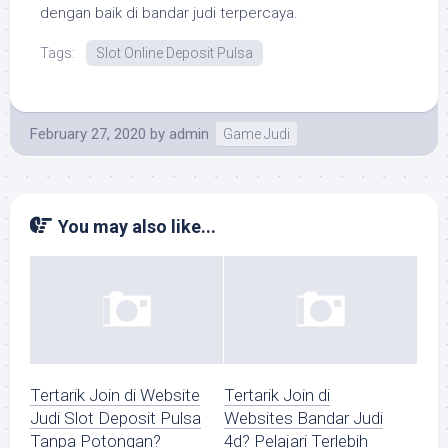
dengan baik di bandar judi terpercaya.
Tags:
Slot Online Deposit Pulsa
February 27, 2020
by
admin
Game Judi
You may also like...
Tertarik Join di Website
Tertarik Join di
Judi Slot Deposit Pulsa
Websites Bandar Judi
Tanpa Potongan?
4d? Pelajari Terlebih