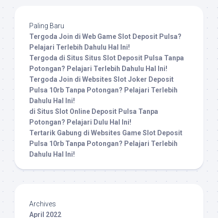
Paling Baru
Tergoda Join di Web Game Slot Deposit Pulsa?
Pelajari Terlebih Dahulu Hal Ini!
Tergoda di Situs Situs Slot Deposit Pulsa Tanpa
Potongan? Pelajari Terlebih Dahulu Hal Ini!
Tergoda Join di Websites Slot Joker Deposit
Pulsa 10rb Tanpa Potongan? Pelajari Terlebih
Dahulu Hal Ini!
di Situs Slot Online Deposit Pulsa Tanpa
Potongan? Pelajari Dulu Hal Ini!
Tertarik Gabung di Websites Game Slot Deposit
Pulsa 10rb Tanpa Potongan? Pelajari Terlebih
Dahulu Hal Ini!
Archives
April 2022