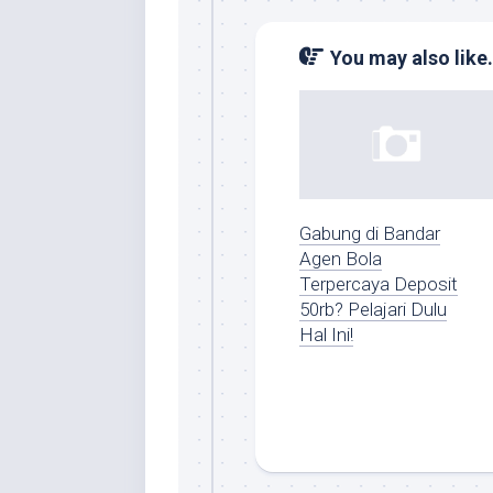
You may also like.
Gabung di Bandar
Agen Bola
Terpercaya Deposit
50rb? Pelajari Dulu
Hal Ini!