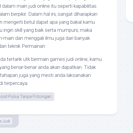
dalam main judi online itu seperti kapabilitas
alam berpikir. Dalam hal ini, sangat diharapkan
mengerti betul dapat apa yang bakal kamu
u ingin skill yang baik serta mumpuni, maka
-main dan menggali ilmu juga dari banyak
 dan teknik Permainan
 tertarik utk bermain games judi online, kamu
yang benar-benar anda akan dapatkan. Tidak
 tahapan juga yang mesti anda laksanakan
di terpercaya.
posit Pulsa Tanpa Potongan
 Judi