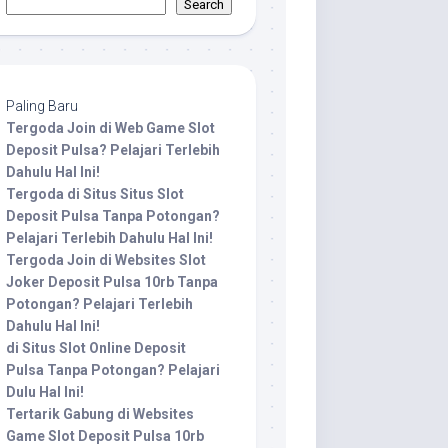
Search
Paling Baru
Tergoda Join di Web Game Slot
Deposit Pulsa? Pelajari Terlebih
Dahulu Hal Ini!
Tergoda di Situs Situs Slot
Deposit Pulsa Tanpa Potongan?
Pelajari Terlebih Dahulu Hal Ini!
Tergoda Join di Websites Slot
Joker Deposit Pulsa 10rb Tanpa
Potongan? Pelajari Terlebih
Dahulu Hal Ini!
di Situs Slot Online Deposit
Pulsa Tanpa Potongan? Pelajari
Dulu Hal Ini!
Tertarik Gabung di Websites
Game Slot Deposit Pulsa 10rb