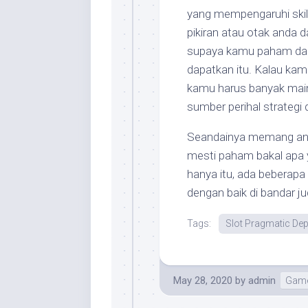
yang mempengaruhi skill 
pikiran atau otak anda d
supaya kamu paham dan 
dapatkan itu. Kalau kam
kamu harus banyak main
sumber perihal strategi
Seandainya memang anda
mesti paham bakal apa 
hanya itu, ada beberapa
dengan baik di bandar ju
Tags:
Slot Pragmatic De
May 28, 2020
by
admin
Game