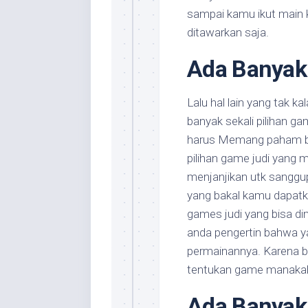
sampai kamu ikut main 
ditawarkan saja.
Ada Banyak
Lalu hal lain yang tak ka
banyak sekali pilihan ga
harus Memang paham be
pilihan game judi yang 
menjanjikan utk sanggup
yang bakal kamu dapat
games judi yang bisa d
anda pengertin bahwa y
permainannya. Karena be
tentukan game manakah y
Ada Banyak 