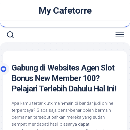
Skip
My Cafetorre
to
content
Gabung di Websites Agen Slot
Bonus New Member 100?
Pelajari Terlebih Dahulu Hal Ini!
Apa kamu tertarik utk main-main di bandar judi online
terpercaya? Siapa saja benar-benar boleh bermain
permainan tersebut bahkan mereka yang sudah
sempat mendapati hasil biasanya dapat