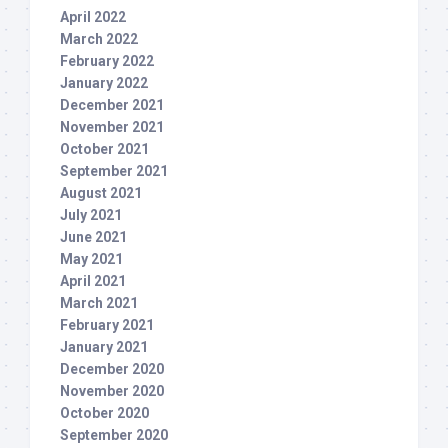
April 2022
March 2022
February 2022
January 2022
December 2021
November 2021
October 2021
September 2021
August 2021
July 2021
June 2021
May 2021
April 2021
March 2021
February 2021
January 2021
December 2020
November 2020
October 2020
September 2020