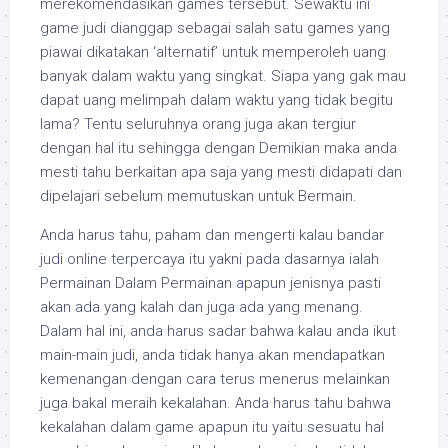
merekomendasikan games tersebut. Sewaktu ini
game judi dianggap sebagai salah satu games yang
piawai dikatakan ‘alternatif’ untuk memperoleh uang
banyak dalam waktu yang singkat. Siapa yang gak mau
dapat uang melimpah dalam waktu yang tidak begitu
lama? Tentu seluruhnya orang juga akan tergiur
dengan hal itu sehingga dengan Demikian maka anda
mesti tahu berkaitan apa saja yang mesti didapati dan
dipelajari sebelum memutuskan untuk Bermain.
Anda harus tahu, paham dan mengerti kalau bandar
judi online terpercaya itu yakni pada dasarnya ialah
Permainan Dalam Permainan apapun jenisnya pasti
akan ada yang kalah dan juga ada yang menang.
Dalam hal ini, anda harus sadar bahwa kalau anda ikut
main-main judi, anda tidak hanya akan mendapatkan
kemenangan dengan cara terus menerus melainkan
juga bakal meraih kekalahan. Anda harus tahu bahwa
kekalahan dalam game apapun itu yaitu sesuatu hal