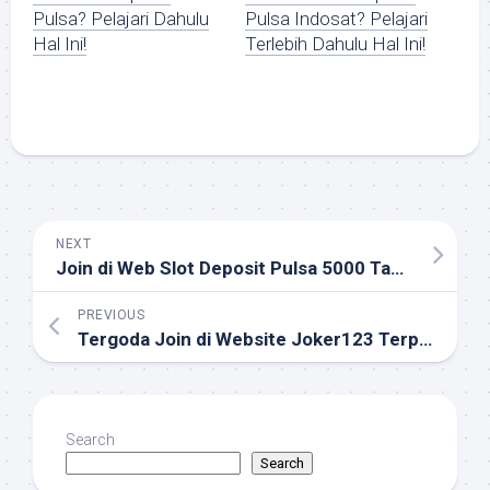
Pulsa? Pelajari Dahulu
Pulsa Indosat? Pelajari
Hal Ini!
Terlebih Dahulu Hal Ini!
NEXT
Join di Web Slot Deposit Pulsa 5000 Tanpa Potongan? Pelajari Dulu Hal Berikut!
PREVIOUS
Tergoda Join di Website Joker123 Terpercaya? Pelajari Dulu Hal Ini!
Search
Search