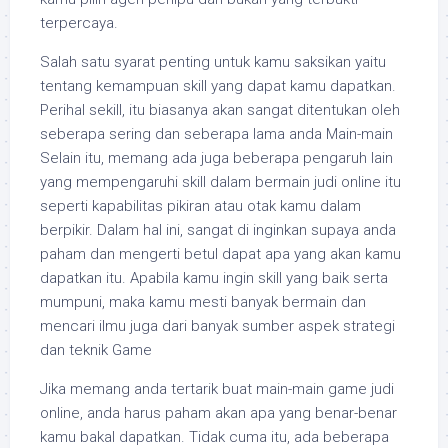
terpercaya.
Salah satu syarat penting untuk kamu saksikan yaitu
tentang kemampuan skill yang dapat kamu dapatkan.
Perihal sekill, itu biasanya akan sangat ditentukan oleh
seberapa sering dan seberapa lama anda Main-main
Selain itu, memang ada juga beberapa pengaruh lain
yang mempengaruhi skill dalam bermain judi online itu
seperti kapabilitas pikiran atau otak kamu dalam
berpikir. Dalam hal ini, sangat di inginkan supaya anda
paham dan mengerti betul dapat apa yang akan kamu
dapatkan itu. Apabila kamu ingin skill yang baik serta
mumpuni, maka kamu mesti banyak bermain dan
mencari ilmu juga dari banyak sumber aspek strategi
dan teknik Game
Jika memang anda tertarik buat main-main game judi
online, anda harus paham akan apa yang benar-benar
kamu bakal dapatkan. Tidak cuma itu, ada beberapa