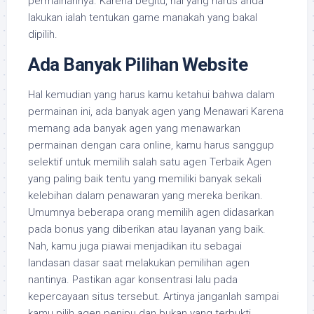
permainannya. Karena begitu, hal yang harus anda
lakukan ialah tentukan game manakah yang bakal
dipilih.
Ada Banyak Pilihan Website
Hal kemudian yang harus kamu ketahui bahwa dalam
permainan ini, ada banyak agen yang Menawari Karena
memang ada banyak agen yang menawarkan
permainan dengan cara online, kamu harus sanggup
selektif untuk memilih salah satu agen Terbaik Agen
yang paling baik tentu yang memiliki banyak sekali
kelebihan dalam penawaran yang mereka berikan.
Umumnya beberapa orang memilih agen didasarkan
pada bonus yang diberikan atau layanan yang baik.
Nah, kamu juga piawai menjadikan itu sebagai
landasan dasar saat melakukan pemilihan agen
nantinya. Pastikan agar konsentrasi lalu pada
kepercayaan situs tersebut. Artinya janganlah sampai
kamu pilih agen penipu dan bukan yang terbukti