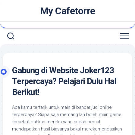
Skip
My Cafetorre
to
content
Gabung di Website Joker123
Terpercaya? Pelajari Dulu Hal
Berikut!
Apa kamu tertarik untuk main di bandar judi online
terpercaya? Siapa saja memang lah boleh main game
tersebut bahkan mereka yang sudah pernah
mendapatkan hasil biasanya bakal merekomendasikan