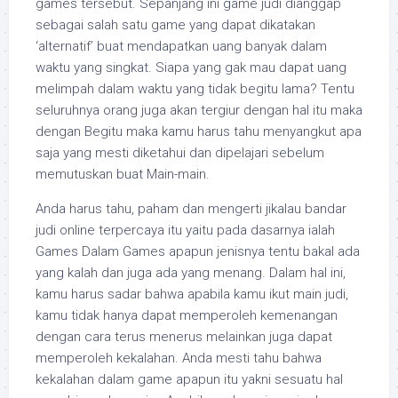
games tersebut. Sepanjang ini game judi dianggap
sebagai salah satu game yang dapat dikatakan
‘alternatif’ buat mendapatkan uang banyak dalam
waktu yang singkat. Siapa yang gak mau dapat uang
melimpah dalam waktu yang tidak begitu lama? Tentu
seluruhnya orang juga akan tergiur dengan hal itu maka
dengan Begitu maka kamu harus tahu menyangkut apa
saja yang mesti diketahui dan dipelajari sebelum
memutuskan buat Main-main.
Anda harus tahu, paham dan mengerti jikalau bandar
judi online terpercaya itu yaitu pada dasarnya ialah
Games Dalam Games apapun jenisnya tentu bakal ada
yang kalah dan juga ada yang menang. Dalam hal ini,
kamu harus sadar bahwa apabila kamu ikut main judi,
kamu tidak hanya dapat memperoleh kemenangan
dengan cara terus menerus melainkan juga dapat
memperoleh kekalahan. Anda mesti tahu bahwa
kekalahan dalam game apapun itu yakni sesuatu hal