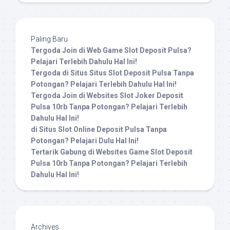
Paling Baru
Tergoda Join di Web Game Slot Deposit Pulsa?
Pelajari Terlebih Dahulu Hal Ini!
Tergoda di Situs Situs Slot Deposit Pulsa Tanpa
Potongan? Pelajari Terlebih Dahulu Hal Ini!
Tergoda Join di Websites Slot Joker Deposit
Pulsa 10rb Tanpa Potongan? Pelajari Terlebih
Dahulu Hal Ini!
di Situs Slot Online Deposit Pulsa Tanpa
Potongan? Pelajari Dulu Hal Ini!
Tertarik Gabung di Websites Game Slot Deposit
Pulsa 10rb Tanpa Potongan? Pelajari Terlebih
Dahulu Hal Ini!
Archives