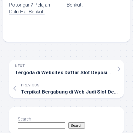
Potongan? Pelajari
Berikut!
Dulu Hal Berikut!
NEXT
Tergoda di Websites Daftar Slot Deposit Pulsa? Pelajari Dulu Hal Berikut!
PREVIOUS
Terpikat Bergabung di Web Judi Slot Deposit Pulsa? Pelajari Dahulu Hal Berikut!
Search
Search