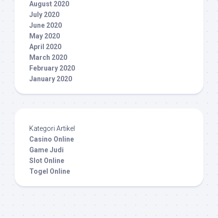
August 2020
July 2020
June 2020
May 2020
April 2020
March 2020
February 2020
January 2020
Kategori Artikel
Casino Online
Game Judi
Slot Online
Togel Online