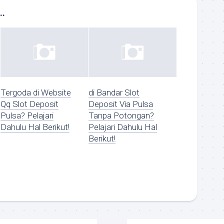
..
Tergoda di Website
di Bandar Slot
Qq Slot Deposit
Deposit Via Pulsa
Pulsa? Pelajari
Tanpa Potongan?
Dahulu Hal Berikut!
Pelajari Dahulu Hal
Berikut!