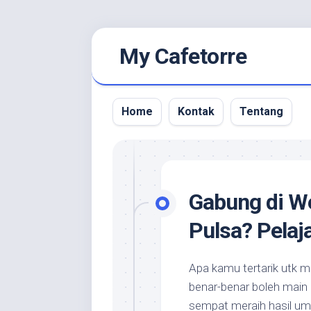
Skip
My Cafetorre
to
content
Home
Kontak
Tentang
Gabung di We
Pulsa? Pelaja
Apa kamu tertarik utk ma
benar-benar boleh main
sempat meraih hasil u