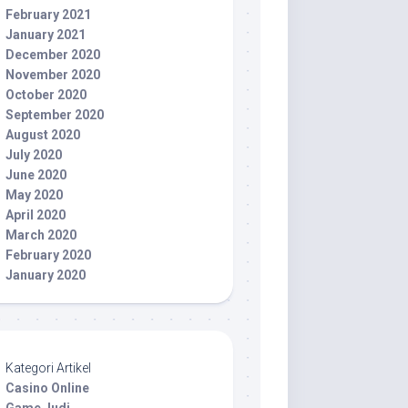
February 2021
January 2021
December 2020
November 2020
October 2020
September 2020
August 2020
July 2020
June 2020
May 2020
April 2020
March 2020
February 2020
January 2020
Kategori Artikel
Casino Online