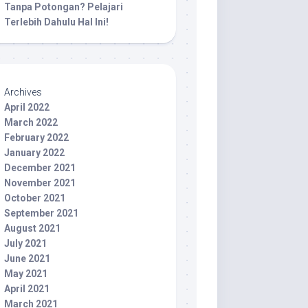
Tanpa Potongan? Pelajari
Terlebih Dahulu Hal Ini!
Archives
April 2022
March 2022
February 2022
January 2022
December 2021
November 2021
October 2021
September 2021
August 2021
July 2021
June 2021
May 2021
April 2021
March 2021