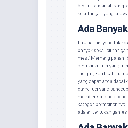
begitu, janganlah sampa
keuntungan yang ditawa
Ada Banyak
Lalu hal lain yang tak ka
banyak sekali pilihan ga
mesti Memang paham be
permainan judi yang men
menjanjikan buat mampu
yang dapat anda dapat
game judi yang sanggup
memberikan anda penger
kategori permainannya. 
adalah tentukan games 
Ada Banyak 