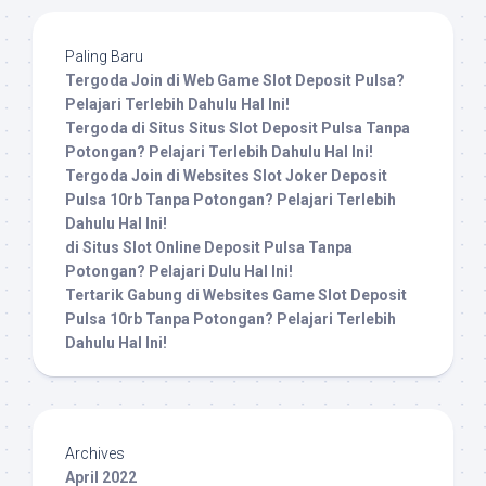
Paling Baru
Tergoda Join di Web Game Slot Deposit Pulsa?
Pelajari Terlebih Dahulu Hal Ini!
Tergoda di Situs Situs Slot Deposit Pulsa Tanpa
Potongan? Pelajari Terlebih Dahulu Hal Ini!
Tergoda Join di Websites Slot Joker Deposit
Pulsa 10rb Tanpa Potongan? Pelajari Terlebih
Dahulu Hal Ini!
di Situs Slot Online Deposit Pulsa Tanpa
Potongan? Pelajari Dulu Hal Ini!
Tertarik Gabung di Websites Game Slot Deposit
Pulsa 10rb Tanpa Potongan? Pelajari Terlebih
Dahulu Hal Ini!
Archives
April 2022