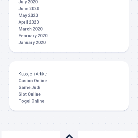
July 2020
June 2020
May 2020
April 2020
March 2020
February 2020
January 2020
Kategori Artikel
Casino Online
Game Judi
Slot Online
Togel Online