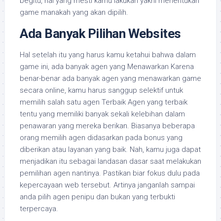
begitu, hal yang mesti kamu lakukan yakni menentukan
game manakah yang akan dipilih.
Ada Banyak Pilihan Websites
Hal setelah itu yang harus kamu ketahui bahwa dalam
game ini, ada banyak agen yang Menawarkan Karena
benar-benar ada banyak agen yang menawarkan game
secara online, kamu harus sanggup selektif untuk
memilih salah satu agen Terbaik Agen yang terbaik
tentu yang memiliki banyak sekali kelebihan dalam
penawaran yang mereka berikan. Biasanya beberapa
orang memilih agen didasarkan pada bonus yang
diberikan atau layanan yang baik. Nah, kamu juga dapat
menjadikan itu sebagai landasan dasar saat melakukan
pemilihan agen nantinya. Pastikan biar fokus dulu pada
kepercayaan web tersebut. Artinya janganlah sampai
anda pilih agen penipu dan bukan yang terbukti
terpercaya.