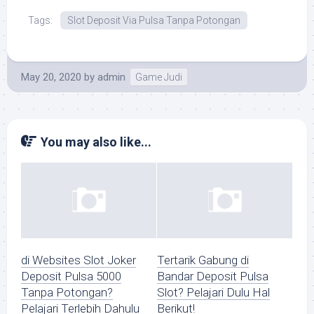
Tags:
Slot Deposit Via Pulsa Tanpa Potongan
May 20, 2020
by
admin
Game Judi
You may also like...
di Websites Slot Joker
Tertarik Gabung di
Deposit Pulsa 5000
Bandar Deposit Pulsa
Tanpa Potongan?
Slot? Pelajari Dulu Hal
Pelajari Terlebih Dahulu
Berikut!