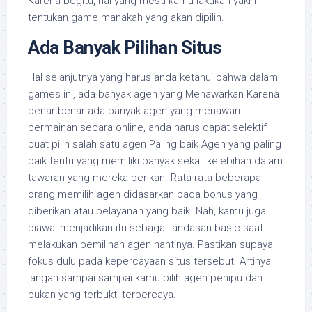
Karena begitu, hal yang mesti kamu lakukan yakni
tentukan game manakah yang akan dipilih.
Ada Banyak Pilihan Situs
Hal selanjutnya yang harus anda ketahui bahwa dalam
games ini, ada banyak agen yang Menawarkan Karena
benar-benar ada banyak agen yang menawari
permainan secara online, anda harus dapat selektif
buat pilih salah satu agen Paling baik Agen yang paling
baik tentu yang memiliki banyak sekali kelebihan dalam
tawaran yang mereka berikan. Rata-rata beberapa
orang memilih agen didasarkan pada bonus yang
diberikan atau pelayanan yang baik. Nah, kamu juga
piawai menjadikan itu sebagai landasan basic saat
melakukan pemilihan agen nantinya. Pastikan supaya
fokus dulu pada kepercayaan situs tersebut. Artinya
jangan sampai sampai kamu pilih agen penipu dan
bukan yang terbukti terpercaya.